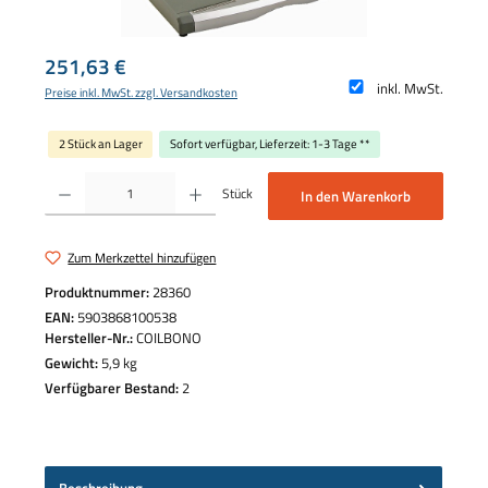
Regulärer Preis:
251,63 €
inkl. MwSt.
Preise inkl. MwSt. zzgl. Versandkosten
2 Stück an Lager
Sofort verfügbar, Lieferzeit: 1-3 Tage **
Produkt Anzahl: Gib den gewünschten Wert ein oder benutze die Schaltflächen um die 
Stück
In den Warenkorb
Zum Merkzettel hinzufügen
Produktnummer:
28360
EAN:
5903868100538
Hersteller-Nr.:
COILBONO
Gewicht:
5,9 kg
Verfügbarer Bestand:
2