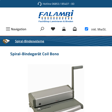
Hotline 06853 / 85407 - 00
Zum Hauptinhalt springen
Navigation
inkl. MwSt.
Spiral-Bindesysteme
Spiral-Bindegerät Coil Bono
Bildergalerie überspringen