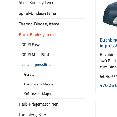
Strip-Bindesysteme
Spiral-Bindesysteme
Thermo-Bindesysteme
Buch-Bindesysteme
Buchbind
OPUS EasyLine
impress
Buchbinde
OPUS MetalBind
140 Blatt
Leitz ImpressBind
zum Bind
Buchbin
Geräte
Art.Nr.:
65
Hardcover - Mappen
470,26 
Softcover - Mappen
Heiß-Prägemaschinen
Laminiergeräte