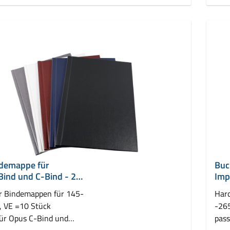
demappe für
Buc
Bind und C-Bind - 20
Imp
mm
r Bindemappen für 145-
Har
, VE =10 Stück
-265
für Opus C-Bind und
pass