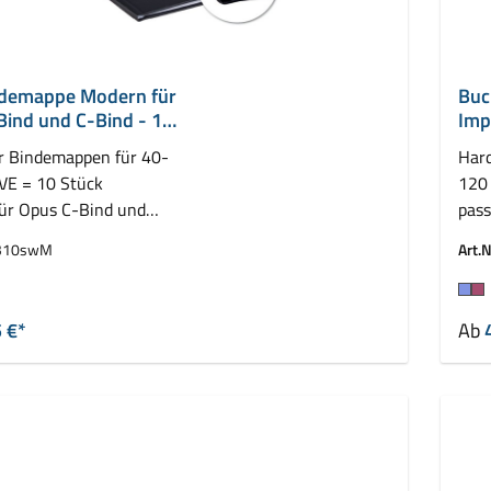
demappe Modern für
Buc
Bind und C-Bind - 10
Imp
mm
r Bindemappen für 40-
Hard
 VE = 10 Stück
120 
für Opus C-Bind und
pass
ressBind
Leit
310swM
Art.N
auswählen
Fa
 €*
Ab