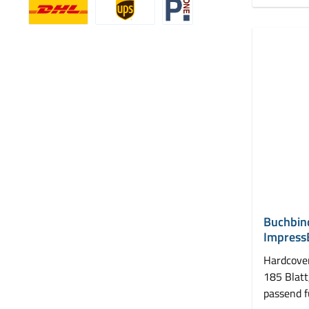
Benutzerdefiniertes Bild 1
Benutzerdefiniertes Bild 2
Benutzerdefiniertes Bild 3
Buchbin
Impress
mm
Hardcove
185 Blatt
passend 