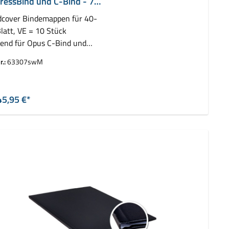
ressBind und C-Bind - 7
cover Bindemappen für 40-
latt, VE = 10 Stück
end für Opus C-Bind und
z ImpressBind
r.:
63307swM
auswählen
rbe
45,95 €*