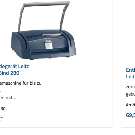
egerät Leitz
Ent
Bind 280
Lei
maschine für bis zu
zum 
,
geb
en mit
demappen
Art.N
280
69,
€*