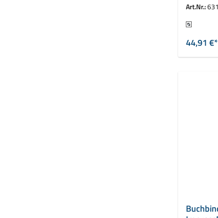
Leitz Imp
Art.Nr.:
63
Farbe
44,91 €*
Buchbin