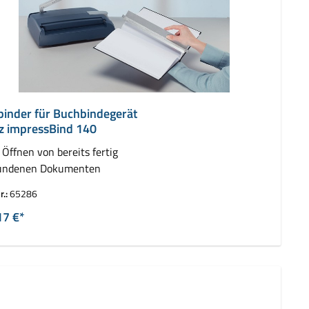
binder für Buchbindegerät
tz impressBind 140
Öffnen von bereits fertig
undenen Dokumenten
r.:
65286
17 €*