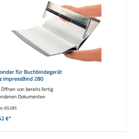
binder für Buchbindegerät
tz impressBind 280
Öffnen von bereits fertig
undenen Dokumenten
r.:
65285
52 €*