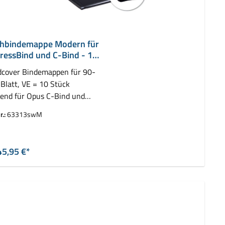
hbindemappe Modern für
ressBind und C-Bind - 13
cover Bindemappen für 90-
Blatt, VE = 10 Stück
end für Opus C-Bind und
z ImpressBind
r.:
63313swM
auswählen
rbe
45,95 €*