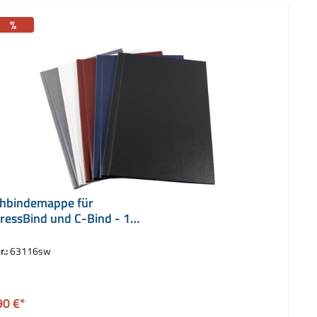
%
hbindemappe für
ressBind und C-Bind - 16
r.:
63116sw
auswählen
rbe
90 €*