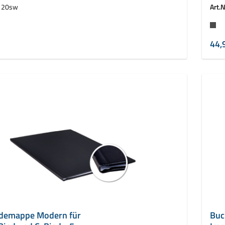
ressBind
Leit
120sw
Art.N
auswählen
Fa
44,
demappe Modern für
Buc