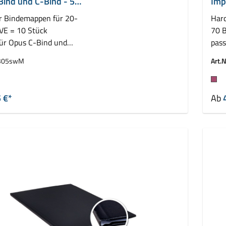
ind und C-Bind - 5
Imp
mm
r Bindemappen für 20-
Hard
 VE = 10 Stück
70 B
für Opus C-Bind und
pass
pressBind
Leit
305swM
Art.N
auswählen
Fa
 €*
Ab