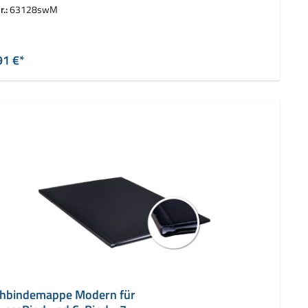
z ImpressBind
r.:
63128swM
auswählen
rbe
91 €*
hbindemappe Modern für