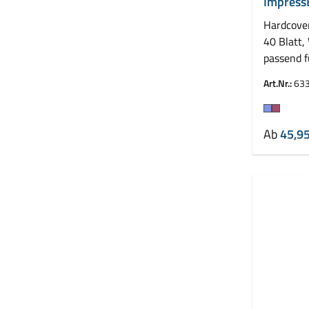
ImpressB
mm
Hardcove
40 Blatt,
passend 
Leitz Im
Art.Nr.:
63
Farbe
Ab
45,95