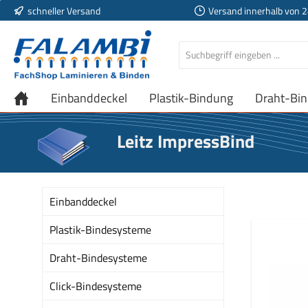
schneller Versand
Versand innerhalb von 
 Hauptinhalt springen
Zur Suche springen
Zur Hauptnavigation springen
Einbanddeckel
Plastik-Bindung
Draht-Bi
Leitz ImpressBind
Einbanddeckel
Plastik-Bindesysteme
Draht-Bindesysteme
Click-Bindesysteme