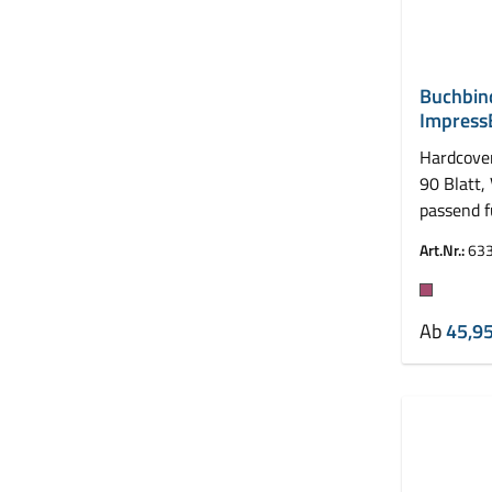
Buchbin
Impress
mm
Hardcove
90 Blatt,
passend 
Leitz Imp
Art.Nr.:
63
Farbe
Ab
45,95