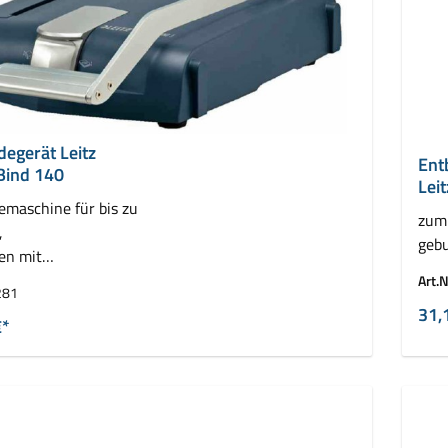
egerät Leitz
Ent
Bind 140
Lei
maschine für bis zu
zum 
,
geb
en mit
demappen
Art.N
281
31,
€*