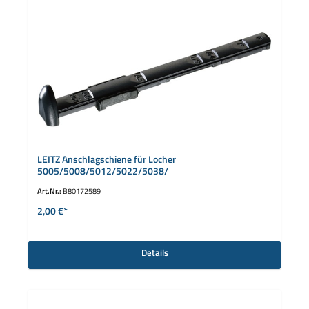
LEITZ Anschlagschiene für Locher
5005/5008/5012/5022/5038/
Art.Nr.:
B80172589
2,00 €*
Details