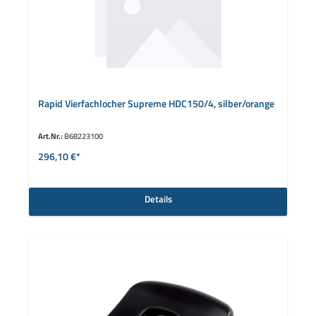
Rapid Vierfachlocher Supreme HDC150/4, silber/orange
Art.Nr.:
B68223100
296,10 €*
Details