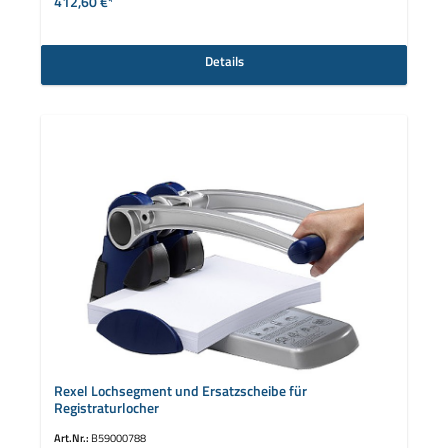
412,60 €*
Details
Rexel Lochsegment und Ersatzscheibe für
Registraturlocher
Art.Nr.:
B59000788