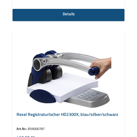
Details
Rexel Registraturlocher HD2300X, blau/silber/schwarz
Art.Nr.:
B59000787