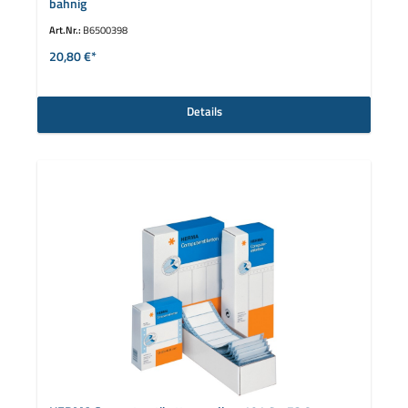
bahnig
Art.Nr.:
B6500398
20,80 €*
Details