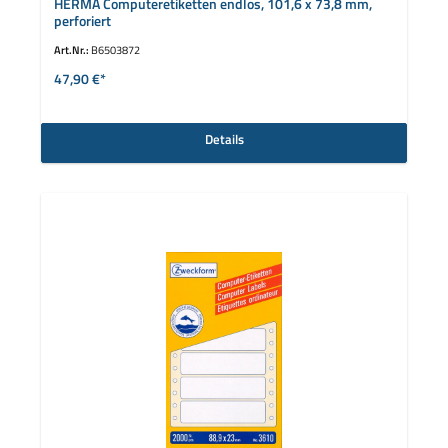
HERMA Computeretiketten endlos, 101,6 x 73,8 mm,
perforiert
Art.Nr.:
B6503872
47,90 €*
Details