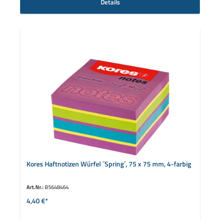
Details
Kores Haftnotizen Würfel ´Spring´, 75 x 75 mm, 4-farbig
Art.Nr.:
B5648464
4,40 €*