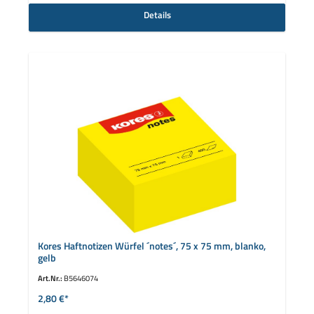
Details
Kores Haftnotizen Würfel ´notes´, 75 x 75 mm, blanko,
gelb
Art.Nr.:
B5646074
2,80 €*