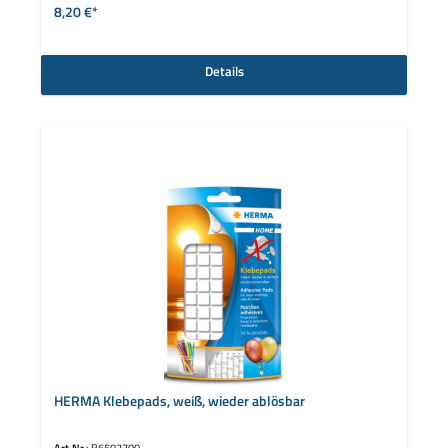
8,20 €*
Details
HERMA Klebepads, weiß, wieder ablösbar
Art.Nr.:
B6502700