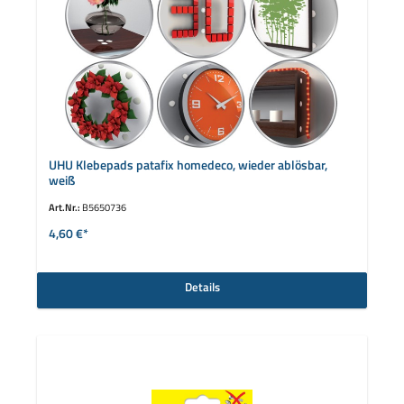
UHU Klebepads patafix homedeco, wieder ablösbar,
weiß
Art.Nr.:
B5650736
4,60 €*
Details