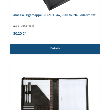
Alassio Orgamappe `PORTO`, A4, FINEtouch-Lederimitat
Art.Nr.:
B5317813
30,20 €*
Details