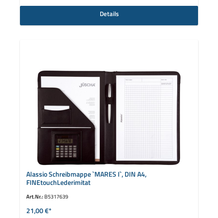
Details
Alassio Schreibmappe `MARES I`, DIN A4,
FINEtouchLederimitat
Art.Nr.:
B5317639
21,00 €*