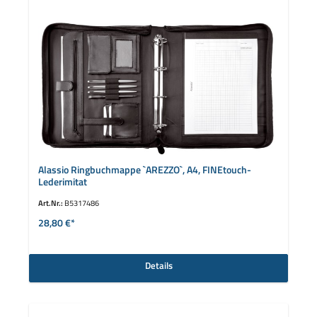
Alassio Ringbuchmappe `AREZZO`, A4, FINEtouch-
Lederimitat
Art.Nr.:
B5317486
28,80 €*
Details