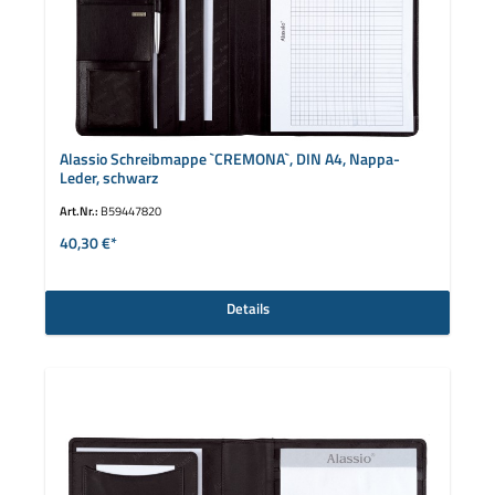
Alassio Schreibmappe `CREMONA`, DIN A4, Nappa-
Leder, schwarz
Art.Nr.:
B59447820
40,30 €*
Details