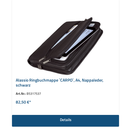
Alassio Ringbuchmappe `CARPO`, A4, Nappaleder,
schwarz
Art.Nr.:
B5317537
82,50 €*
Details