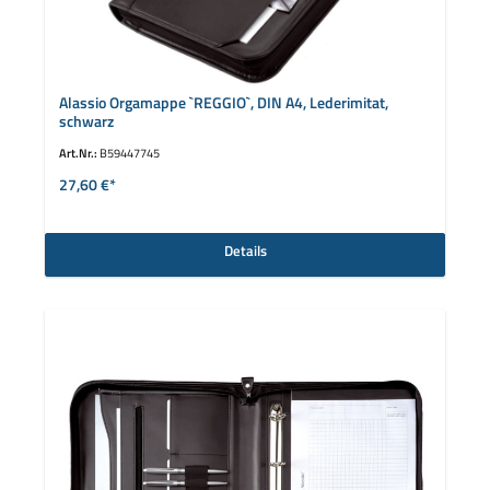
Alassio Orgamappe `REGGIO`, DIN A4, Lederimitat,
schwarz
Art.Nr.:
B59447745
27,60 €*
Details