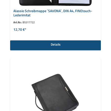
Alassio Schreibmappe `SAVONA`, DIN A4, FINEtouch-
Lederimitat
Art.Nr.:
B5317722
12,70 €*
Details