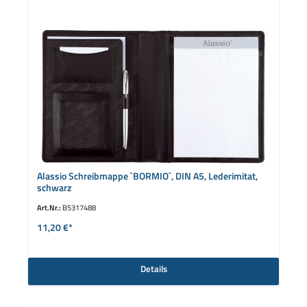
Alassio Schreibmappe `BORMIO`, DIN A5, Lederimitat,
schwarz
Art.Nr.:
B5317488
11,20 €*
Details