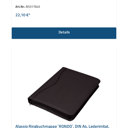
Art.Nr.:
B5317645
22,10 €*
Details
Alassio Ringbuchmappe `RONDO`, DIN A4, Lederimitat,