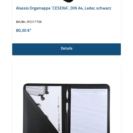
Alassio Orgamappe `CESENA`, DIN A4, Leder, schwarz
Art.Nr.:
B5317708
80,30 €*
Details