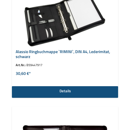
Alassio Ringbuchmappe `RIMINI`, DIN A4, Lederimitat,
schwarz
Art.Nr.:
B59447917
30,60 €*
Details