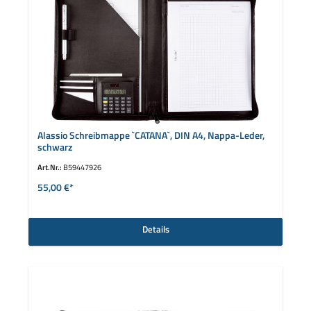
Alassio Schreibmappe `CATANA`, DIN A4, Nappa-Leder,
schwarz
Art.Nr.:
B59447926
55,00 €*
Details