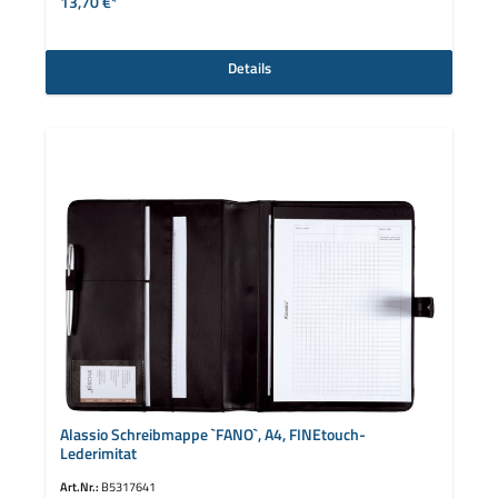
13,70 €*
Details
Alassio Schreibmappe `FANO`, A4, FINEtouch-
Lederimitat
Art.Nr.:
B5317641