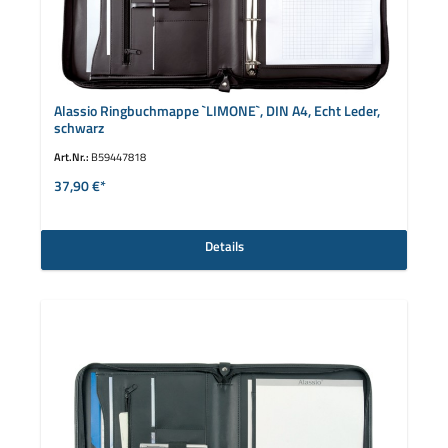
Alassio Ringbuchmappe `LIMONE`, DIN A4, Echt Leder,
schwarz
Art.Nr.:
B59447818
37,90 €*
Details