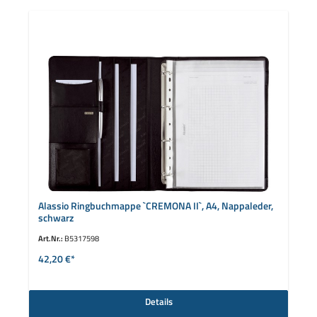
Alassio Ringbuchmappe `CREMONA II`, A4, Nappaleder,
schwarz
Art.Nr.:
B5317598
42,20 €*
Details