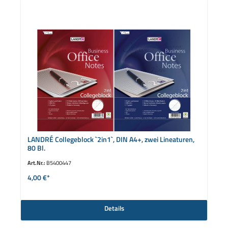
LANDRÉ Collegeblock `2in1`, DIN A4+, zwei Lineaturen,
80 Bl.
Art.Nr.:
B5400447
4,00 €*
Details