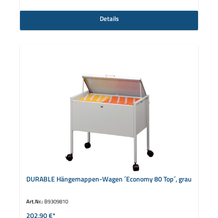
Details
DURABLE Hängemappen-Wagen ´Economy 80 Top´, grau
Art.Nr.:
B9309810
202,90 €*