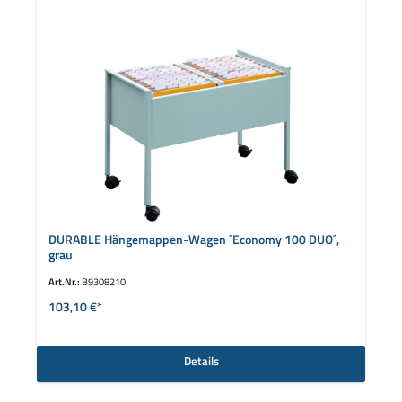
DURABLE Hängemappen-Wagen ´Economy 100 DUO´,
grau
Art.Nr.:
B9308210
103,10 €*
Details