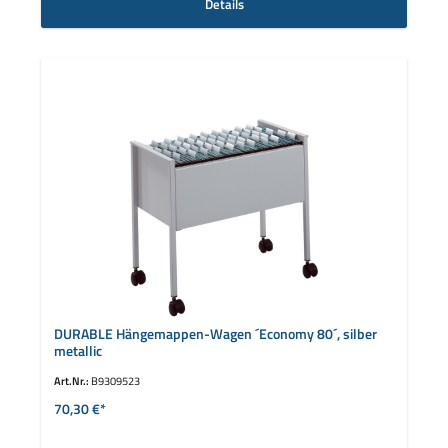
Details
DURABLE Hängemappen-Wagen ´Economy 80´, silber
metallic
Art.Nr.:
B9309523
70,30 €*