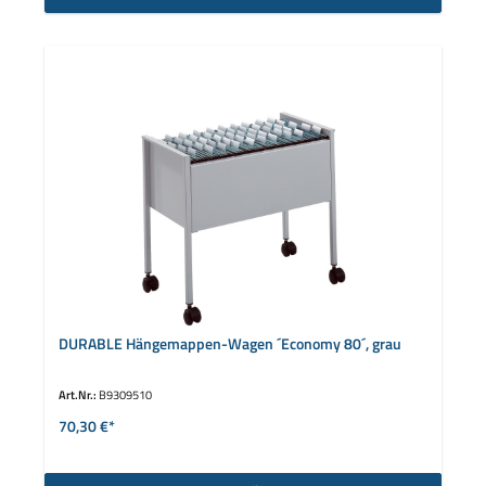
DURABLE Hängemappen-Wagen ´Economy 80´, grau
Art.Nr.:
B9309510
70,30 €*