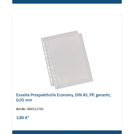
Esselte Prospekthülle Economy, DIN A5, PP, genarbt,
0,05 mm
Art.Nr.:
B80523782
3,80 €*