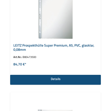
LEITZ Prospekthülle Super Premium, A5, PVC, glasklar,
0,08mm
Art.Nr.:
B80473500
84,70 €*
Details