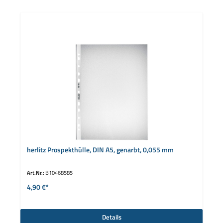
herlitz Prospekthülle, DIN A5, genarbt, 0,055 mm
Art.Nr.:
B10468585
4,90 €*
Details