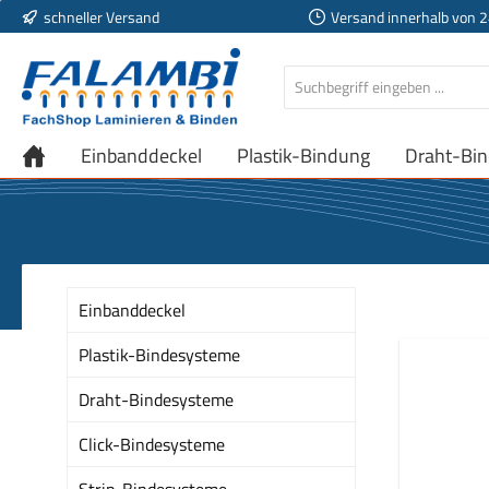
schneller Versand
Versand innerhalb von 
 Hauptinhalt springen
Zur Suche springen
Zur Hauptnavigation springen
Einbanddeckel
Plastik-Bindung
Draht-Bi
Einbanddeckel
Plastik-Bindesysteme
Draht-Bindesysteme
Click-Bindesysteme
Strip-Bindesysteme