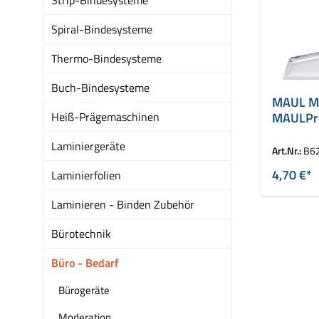
Spiral-Bindesysteme
Thermo-Bindesysteme
Buch-Bindesysteme
MAUL M
Heiß-Prägemaschinen
MAULPro,
Breite:
Laminiergeräte
Art.Nr.:
B6
4,70 €*
Laminierfolien
Laminieren - Binden Zubehör
Bürotechnik
Büro - Bedarf
Bürogeräte
Moderation