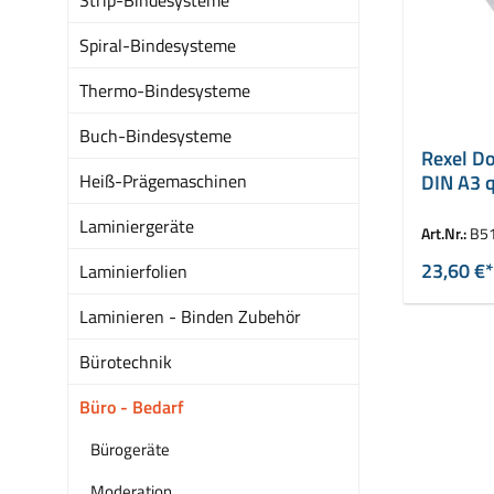
Spiral-Bindesysteme
Thermo-Bindesysteme
Buch-Bindesysteme
Rexel D
Heiß-Prägemaschinen
DIN A3 q
Laminiergeräte
Art.Nr.:
B5
23,60 €*
Laminierfolien
Laminieren - Binden Zubehör
Bürotechnik
Büro - Bedarf
Bürogeräte
Moderation