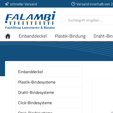
schneller Versand
Versand innerhalb von 
 Hauptinhalt springen
Zur Suche springen
Zur Hauptnavigation springen
Einbanddeckel
Plastik-Bindung
Draht-Bi
Einbanddeckel
Plastik-Bindesysteme
Draht-Bindesysteme
Click-Bindesysteme
Strip-Bindesysteme