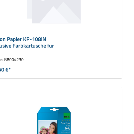
on Papier KP-108IN
lusive Farbkartusche für
r.:
B8004230
50 €*