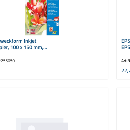
weckform Inkjet
EPS
pier, 100 x 150 mm,
EPS
m
dpi,
2255050
Art.N
22,