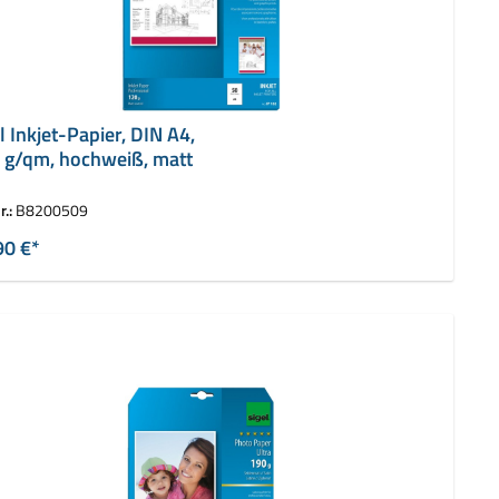
l Inkjet-Papier, DIN A4,
 g/qm, hochweiß, matt
r.:
B8200509
90 €*