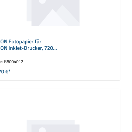
ON Fotopapier für
ON InkJet-Drucker, 720
 A4
r.:
B8004012
70 €*