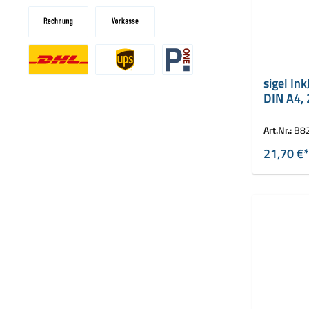
sigel In
Benutzerdefiniertes Bild 1
Benutzerdefiniertes Bild 2
Benutzerdefiniertes Bild 3
DIN A4, 
hochglä
Art.Nr.:
B8
21,70 €*