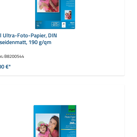
el Ultra-Foto-Papier, DIN
 seidenmatt, 190 g/qm
r.:
B8200544
00 €*