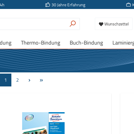
24h
30 Jahre Erfahrung
Wunschzettel
ndung
Thermo-Bindung
Buch-Bindung
Laminier
Seite
Seite
1
2