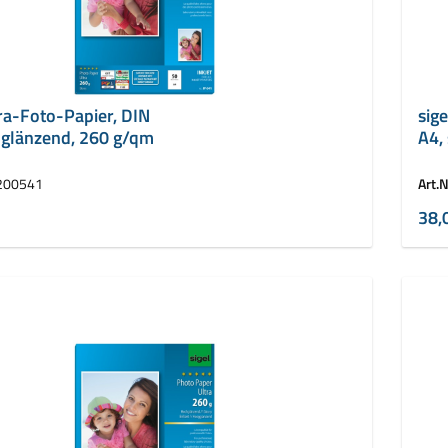
tra-Foto-Papier, DIN
sig
hglänzend, 260 g/qm
A4,
200541
Art.N
38,