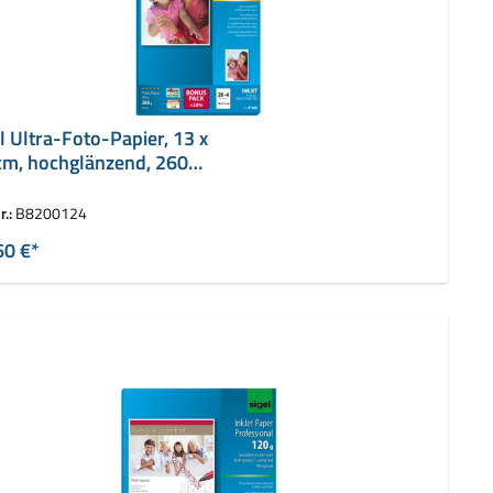
l Ultra-Foto-Papier, 13 x
cm, hochglänzend, 260
qm
r.:
B8200124
60 €*