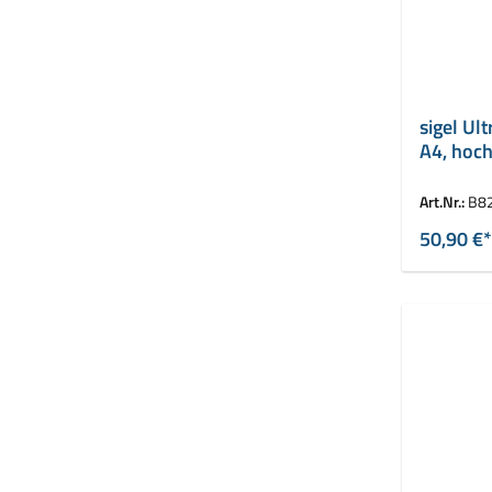
sigel Ul
A4, hoc
Art.Nr.:
B8
50,90 €*