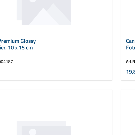
remium Glossy
Can
er, 10 x 15 cm
Fot
004187
Art.N
19,