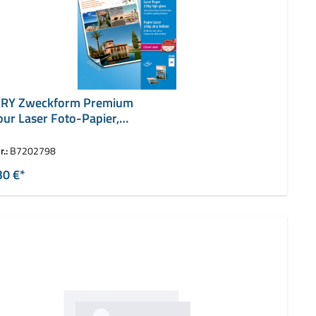
RY Zweckform Premium
our Laser Foto-Papier,
 g/qm
r.:
B7202798
30 €*