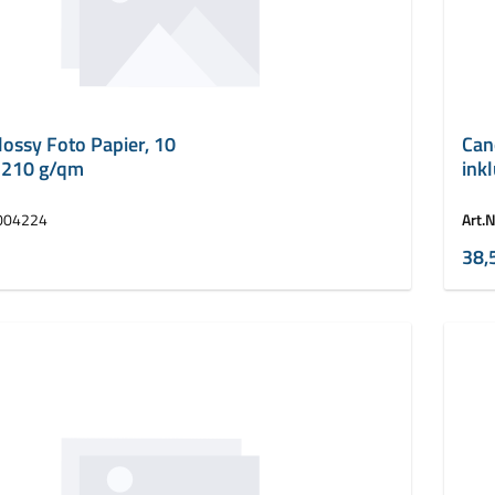
ossy Foto Papier, 10
Can
, 210 g/qm
ink
004224
Art.N
38,