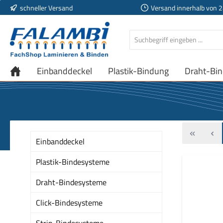
schneller Versand
Versand innerhalb von 
 Hauptinhalt springen
Zur Suche springen
Zur Hauptnavigation springen
Einbanddeckel
Plastik-Bindung
Draht-Bi
Einbanddeckel
Plastik-Bindesysteme
Draht-Bindesysteme
Click-Bindesysteme
Strip-Bindesysteme