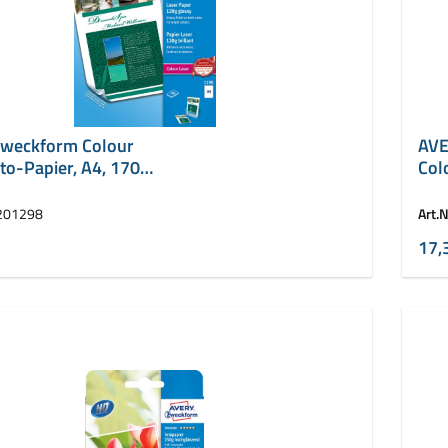
weckform Colour
AVE
to-Papier, A4, 170
Col
200
201298
Art.N
17,