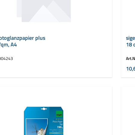
otoglanzpapier plus
sige
g/qm, A4
18 
g/
004243
Art.N
10,