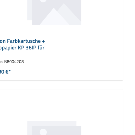
on Farbkartusche +
opapier KP 36IP für
r.:
B8004208
80 €*