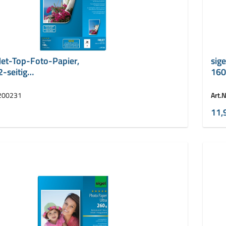
kJet-Top-Foto-Papier,
sige
2-seitig
160
nzend
200231
Art.N
11,