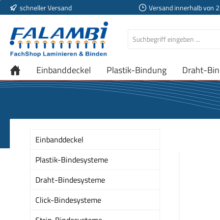
schneller Versand
Versand innerhalb von 
 Hauptinhalt springen
Zur Suche springen
Zur Hauptnavigation springen
Einbanddeckel
Plastik-Bindung
Draht-Bi
Einbanddeckel
Plastik-Bindesysteme
Draht-Bindesysteme
Click-Bindesysteme
Strip-Bindesysteme