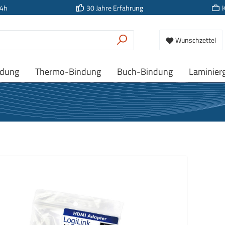
24h
30 Jahre Erfahrung
Wunschzettel
ndung
Thermo-Bindung
Buch-Bindung
Laminier