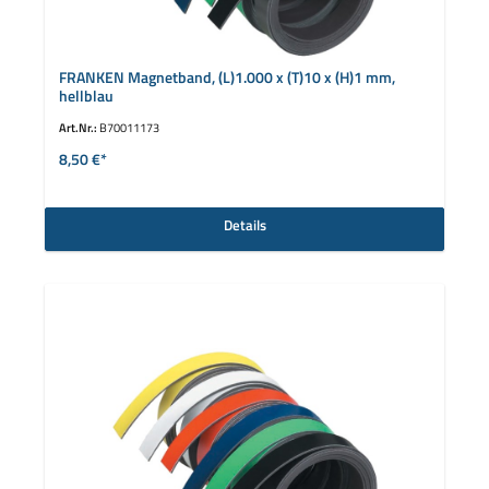
FRANKEN Magnetband, (L)1.000 x (T)10 x (H)1 mm,
hellblau
Art.Nr.:
B70011173
8,50 €*
Details