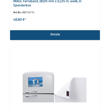
MAUL Ferroband, (B)35 mm x (L)25 m, weiß, in
Spenderbox
Art.Nr.:
B8716174
48,80 €*
Details