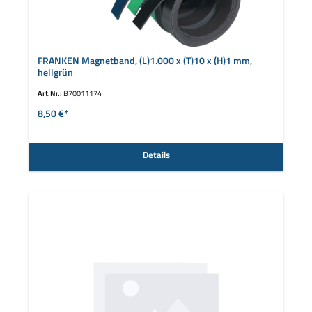
FRANKEN Magnetband, (L)1.000 x (T)10 x (H)1 mm,
hellgrün
Art.Nr.:
B70011174
8,50 €*
Details