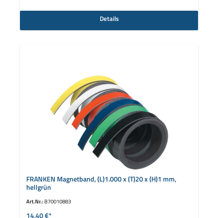
Details
FRANKEN Magnetband, (L)1.000 x (T)20 x (H)1 mm,
hellgrün
Art.Nr.:
B70010883
14,40 €*