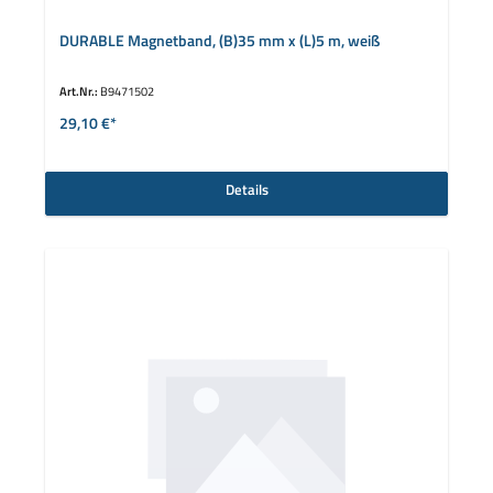
DURABLE Magnetband, (B)35 mm x (L)5 m, weiß
Art.Nr.:
B9471502
29,10 €*
Details