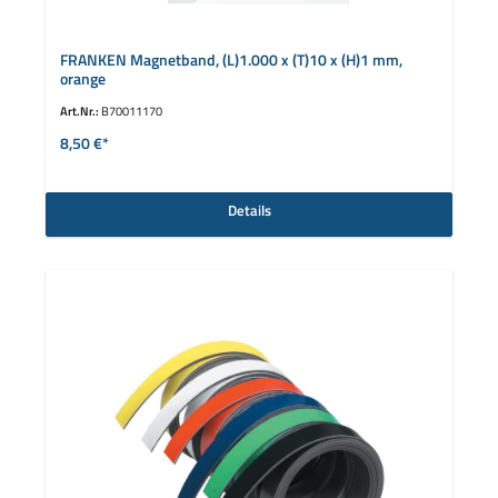
FRANKEN Magnetband, (L)1.000 x (T)10 x (H)1 mm,
orange
Art.Nr.:
B70011170
8,50 €*
Details