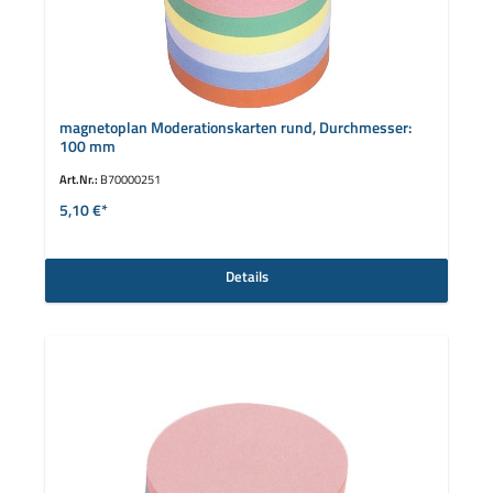
magnetoplan Moderationskarten rund, Durchmesser:
100 mm
Art.Nr.:
B70000251
5,10 €*
Details