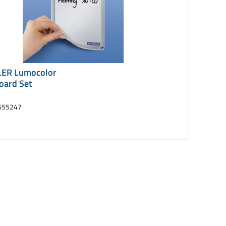
ER Lumocolor
ard Set
655247