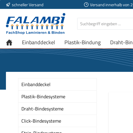
schneller Versand
Versand innerhalb von 
 Hauptinhalt springen
Zur Suche springen
Zur Hauptnavigation springen
Einbanddeckel
Plastik-Bindung
Draht-Bi
Einbanddeckel
Plastik-Bindesysteme
Draht-Bindesysteme
Click-Bindesysteme
Strip-Bindesysteme