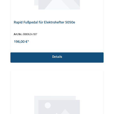
Rapid Fußpedal für Elektrohefter 5050e
Art.Nr.:
B80624187
196,00 €*
Details