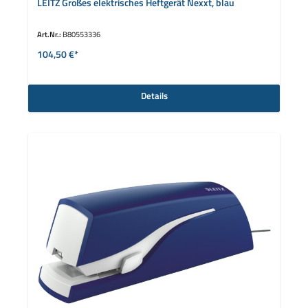
LEITZ Großes elektrisches Heftgerät Nexxt, blau
Art.Nr.:
B80553336
104,50 €*
Details