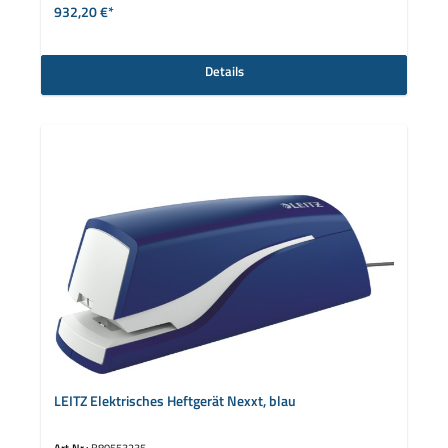
932,20 €*
Details
LEITZ Elektrisches Heftgerät Nexxt, blau
Art.Nr.:
B80553235