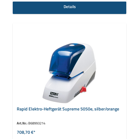
Details
Rapid Elektro-Heftgerät Supreme 5050e, silber/orange
Art.Nr.:
B68993214
708,70 €*