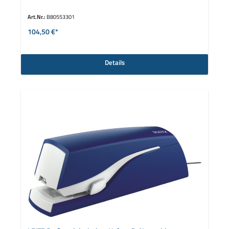
Art.Nr.:
B80553301
104,50 €*
Details