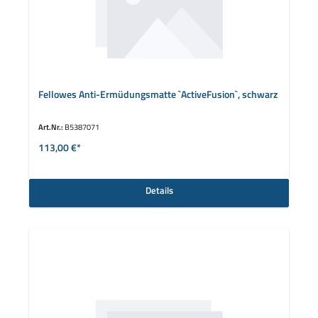
Fellowes Anti-Ermüdungsmatte `ActiveFusion`, schwarz
Art.Nr.:
B5387071
113,00 €*
Details