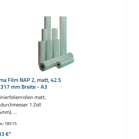
ima Film NAP 2, matt, 42.5
.317 mm Breite - A3
nierfolienrollen matt,
durchmesser 1 Zoll
,4mm),
 2 Rollen ( 2 x 150 m)
r.:
18515
33 €*