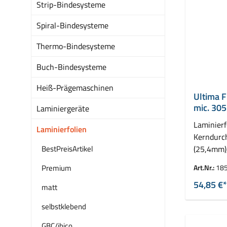
Strip-Bindesysteme
Spiral-Bindesysteme
Thermo-Bindesysteme
Buch-Bindesysteme
Heiß-Prägemaschinen
Ultima F
mic. 305
Laminiergeräte
Laminierf
Laminierfolien
Kerndurc
BestPreisArtikel
(25,4mm)
VE = 2 Ro
Premium
Art.Nr.:
18
54,85 €*
matt
selbstklebend
GBC/ibico