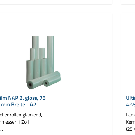
ilm NAP 2, gloss, 75
Ult
 mm Breite - A2
42.
olienrollen glänzend,
Lami
hmesser 1 Zoll
Kern
,
(25