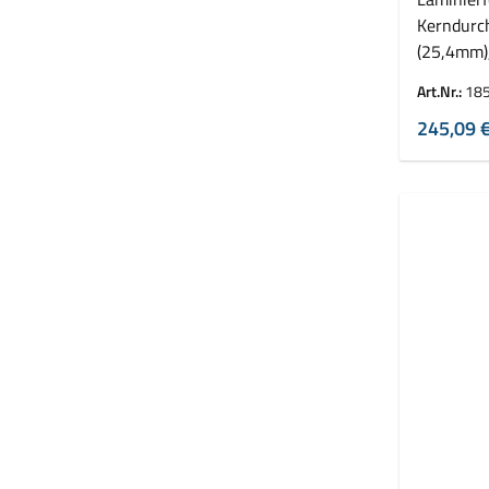
Kerndurc
(25,4mm)
VE = 2 Ro
Art.Nr.:
18
245,09 