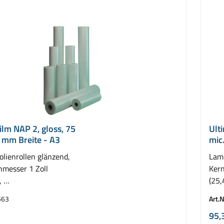
ilm NAP 2, gloss, 75
Ult
 mm Breite - A3
mic
olienrollen glänzend,
Lami
hmesser 1 Zoll
Kern
,
(25
llen ( 2 x 75 m)
VE =
563
Art.N
95,