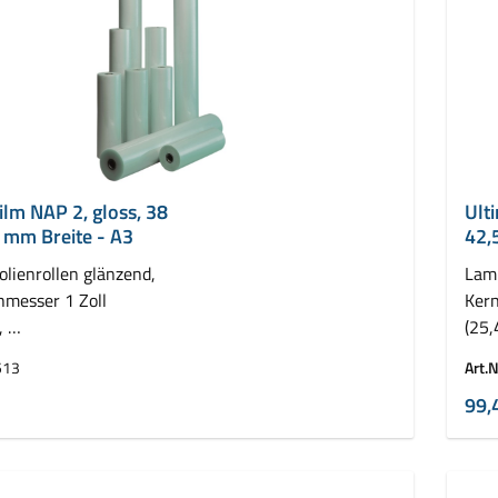
ilm NAP 2, gloss, 38
Ult
 mm Breite - A3
42,
olienrollen glänzend,
Lami
hmesser 1 Zoll
Kern
,
(25
llen ( 2 x 150 m)
VE =
513
Art.N
99,