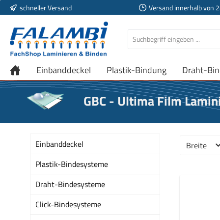
schneller Versand
Versand innerhalb von 
 Hauptinhalt springen
Zur Suche springen
Zur Hauptnavigation springen
Einbanddeckel
Plastik-Bindung
Draht-Bi
GBC - Ultima Film Lamini
Einbanddeckel
Breite
Plastik-Bindesysteme
Draht-Bindesysteme
Click-Bindesysteme