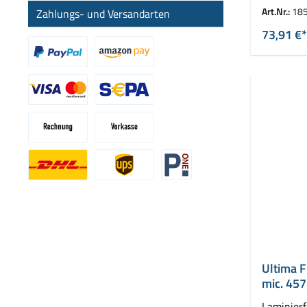
VE = 2 Ro
Art.Nr.:
18
Zahlungs- und Versandarten
73,91 €*
Benutzerdefiniertes Bild 1
Benutzerdefiniertes Bild 2
Benutzerdefiniertes Bild 3
Ultima F
mic. 457
Laminierf