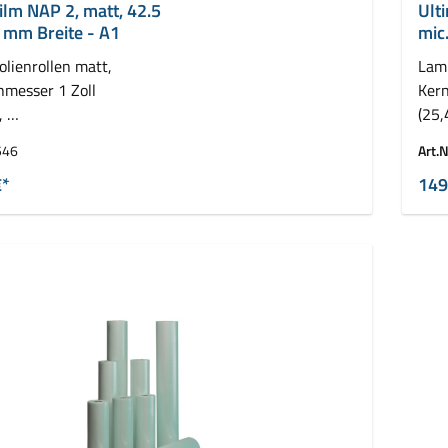
ilm NAP 2, matt, 42.5
Ult
 mm Breite - A1
mic
olienrollen matt,
Lami
hmesser 1 Zoll
Kern
,
(25
llen ( 2 x 150 m)
VE =
546
Art.N
€*
149