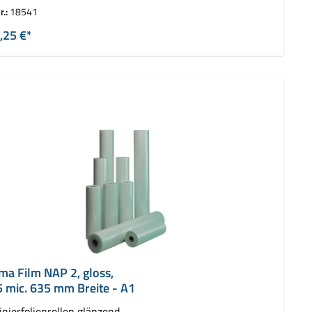
 2 Rollen ( 2 x 150 m)
r.:
18541
,25 €*
ima Film NAP 2, gloss,
5 mic. 635 mm Breite - A1
nierfolienrollen glänzend,