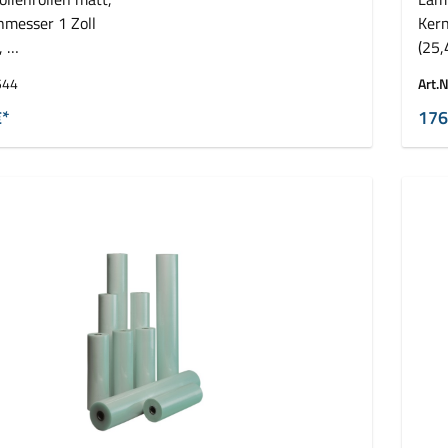
hmesser 1 Zoll
Kern
,
(25
llen ( 2 x 150 m)
VE =
544
Art.N
€*
176