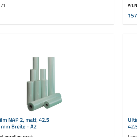
llen ( 2 x 75 m)
VE =
571
Art.N
157
ilm NAP 2, matt, 42.5
Ult
 mm Breite - A2
42.
olienrollen matt,
Lami