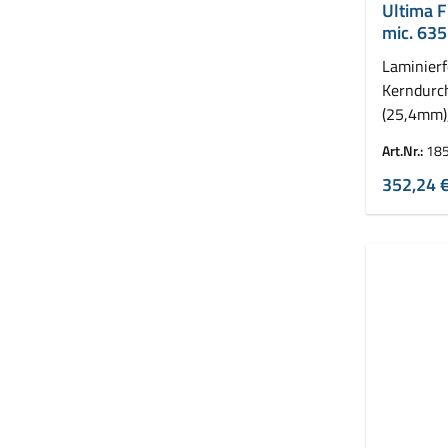
Ultima F
mic. 635
Laminierf
Kerndurc
(25,4mm)
VE = 2 Ro
Art.Nr.:
18
352,24 