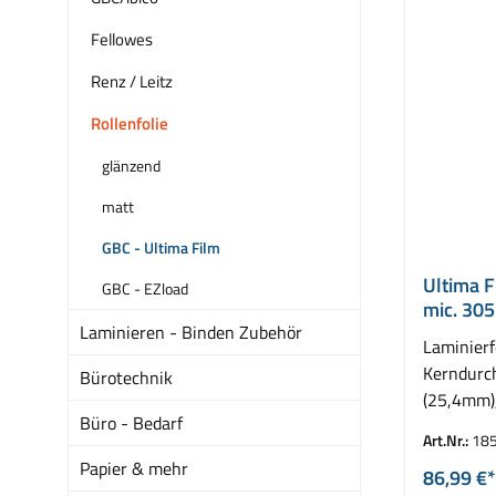
Fellowes
Renz / Leitz
Rollenfolie
glänzend
matt
GBC - Ultima Film
Ultima F
GBC - EZload
mic. 305
Laminieren - Binden Zubehör
Laminierf
Kerndurc
Bürotechnik
(25,4mm)
Büro - Bedarf
VE = 2 Ro
Art.Nr.:
18
Papier & mehr
86,99 €*