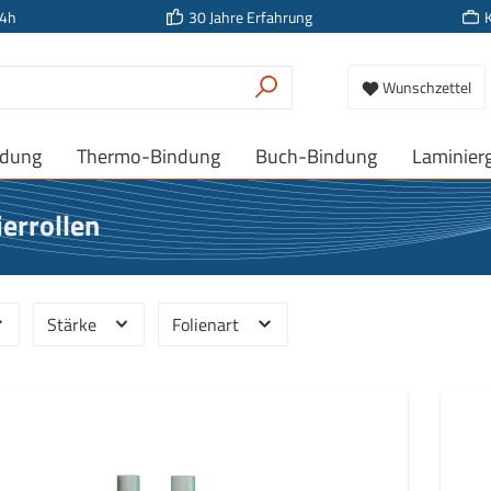
24h
30 Jahre Erfahrung
Wunschzettel
ndung
Thermo-Bindung
Buch-Bindung
Laminier
errollen
Stärke
Folienart