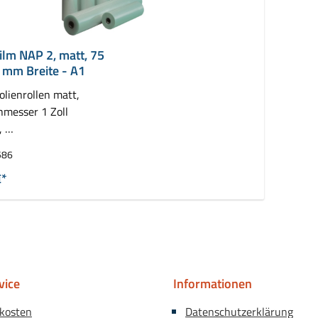
ilm NAP 2, matt, 75
 mm Breite - A1
olienrollen matt,
hmesser 1 Zoll
,
llen ( 2 x 75 m)
586
€*
vice
Informationen
kosten
Datenschutzerklärung