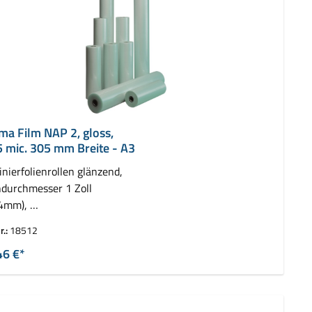
ima Film NAP 2, gloss,
5 mic. 305 mm Breite - A3
nierfolienrollen glänzend,
durchmesser 1 Zoll
,4mm),
 2 Rollen ( 2 x 150 m)
r.:
18512
46 €*