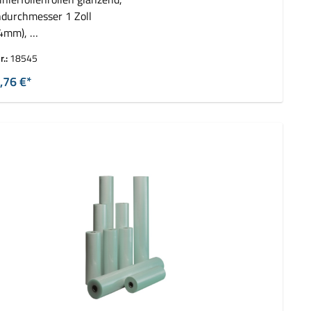
durchmesser 1 Zoll
,4mm),
 2 Rollen ( 2 x 150 m)
r.:
18545
,76 €*