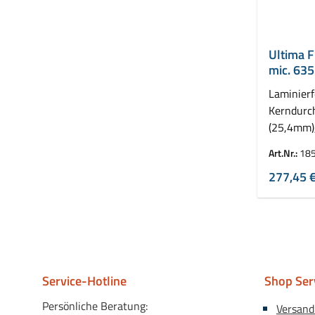
Ultima F
mic. 635
Laminierf
Kerndurc
(25,4mm)
VE = 2 Ro
Art.Nr.:
18
277,45 
Service-Hotline
Shop Ser
Persönliche Beratung:
Versand