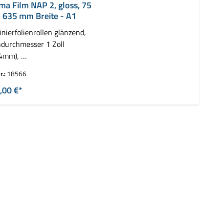
ima Film NAP 2, gloss, 75
. 635 mm Breite - A1
nierfolienrollen glänzend,
durchmesser 1 Zoll
,4mm),
 2 Rollen ( 2 x 75 m)
r.:
18566
,00 €*