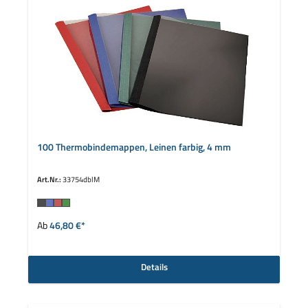
100 Thermobindemappen, Leinen farbig, 4 mm
Art.Nr.:
33754dblM
auswählen
Farbe
Ab
46,80 €*
Details