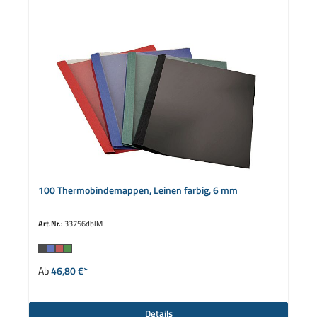
100 Thermobindemappen, Leinen farbig, 6 mm
Art.Nr.:
33756dblM
auswählen
Farbe
Ab
46,80 €*
Details