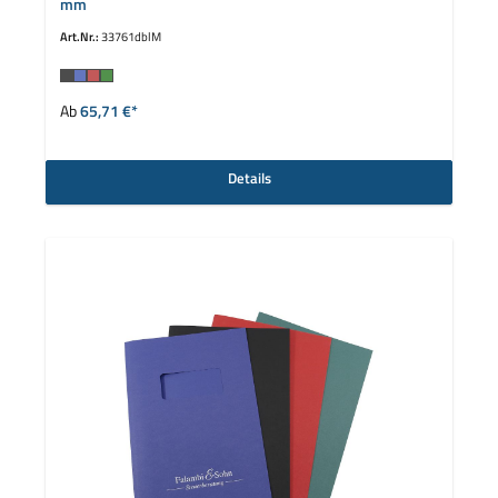
mm
Art.Nr.:
33761dblM
auswählen
Farbe
Ab
65,71 €*
Details