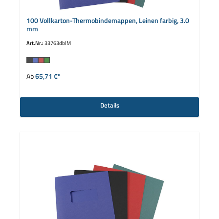
100 Vollkarton-Thermobindemappen, Leinen farbig, 3.0
mm
Art.Nr.:
33763dblM
auswählen
Farbe
Ab
65,71 €*
Details