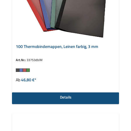
100 Thermobindemappen, Leinen farbig, 3 mm
Art.Nr.:
33753dblM
auswählen
Farbe
Ab
46,80 €*
Details