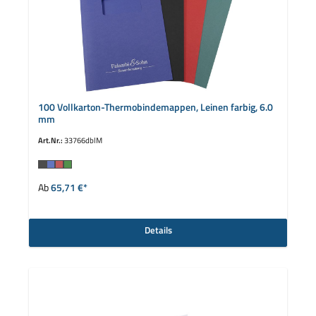
100 Vollkarton-Thermobindemappen, Leinen farbig, 6.0
mm
Art.Nr.:
33766dblM
auswählen
Farbe
Ab
65,71 €*
Details