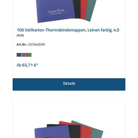
100 Vollkarton-Thermobindemappen, Leinen farbig, 4.0
mm
Art.Nr.:
33764dblM
auswählen
Farbe
Ab
65,71 €*
Details