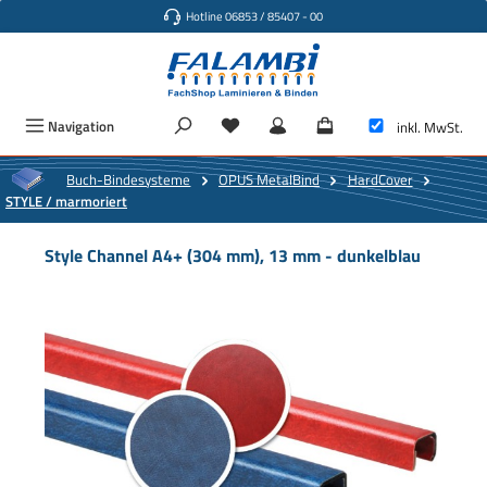
Hotline 06853 / 85407 - 00
Zum Hauptinhalt springen
Navigation
inkl. MwSt.
Buch-Bindesysteme
OPUS MetalBind
HardCover
STYLE / marmoriert
Style Channel A4+ (304 mm), 13 mm - dunkelblau
Bildergalerie überspringen