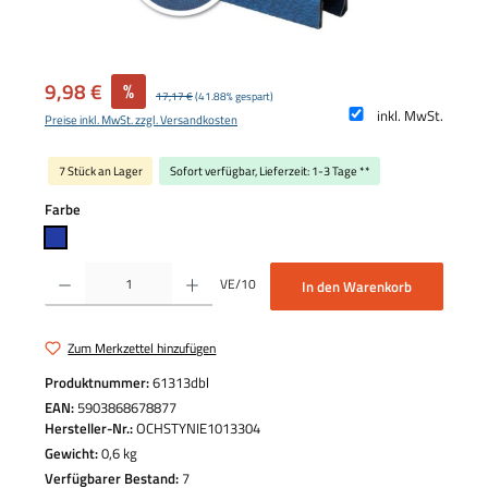
Verkaufspreis:
9,98 €
%
Regulärer Preis:
17,17 €
(41.88% gespart)
inkl. MwSt.
Preise inkl. MwSt. zzgl. Versandkosten
7 Stück an Lager
Sofort verfügbar, Lieferzeit: 1-3 Tage **
auswählen
Farbe
Produkt Anzahl: Gib den gewünschten Wert ein oder benutze die Schaltflächen um die 
VE/10
In den Warenkorb
Zum Merkzettel hinzufügen
Produktnummer:
61313dbl
EAN:
5903868678877
Hersteller-Nr.:
OCHSTYNIE1013304
Gewicht:
0,6 kg
Verfügbarer Bestand:
7