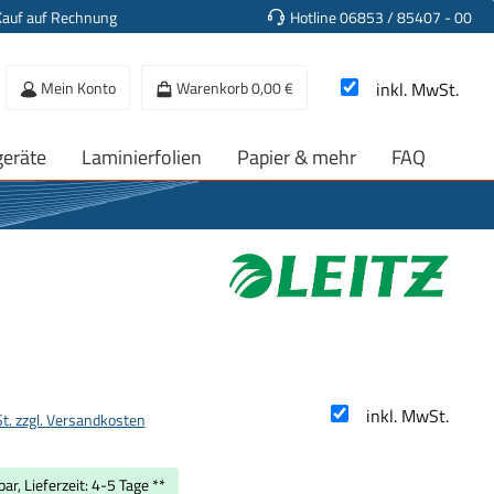
Kauf auf Rechnung
Hotline 06853 / 85407 - 00
Mein Konto
Warenkorb
0,00 €
inkl. MwSt.
geräte
Laminierfolien
Papier & mehr
FAQ
s:
inkl. MwSt.
St. zzgl. Versandkosten
ar, Lieferzeit: 4-5 Tage **