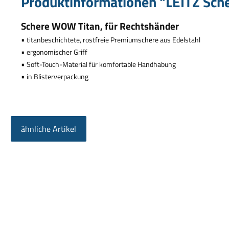
Produktinformationen "LEITZ Sche
Schere WOW Titan, f
ü
r Rechtsh
ä
nder
•
titanbeschichtete, rostfreie Premiumschere aus Edelstahl
•
ergonomischer Griff
•
Soft-Touch-Material f
ü
r komfortable Handhabung
•
in Blisterverpackung
ähnliche Artikel
Produktgalerie überspringen