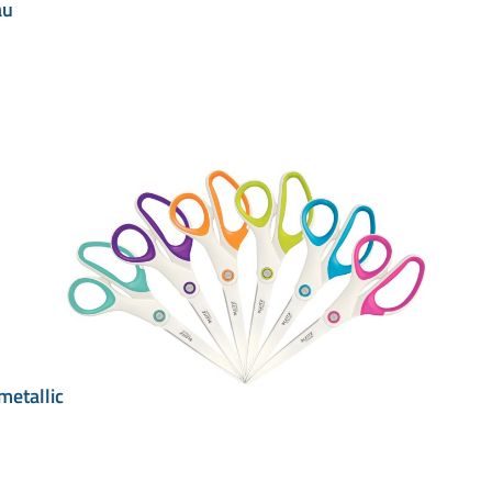
au
metallic