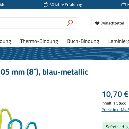
24h
30 Jahre Erfahrung
Wunschzettel
ndung
Thermo-Bindung
Buch-Bindung
Laminier
05 mm (8´), blau-metallic
Regulärer Prei
10,70 €
Inhalt:
1 Stück
Preise inkl. Mw
Sofort verfügb