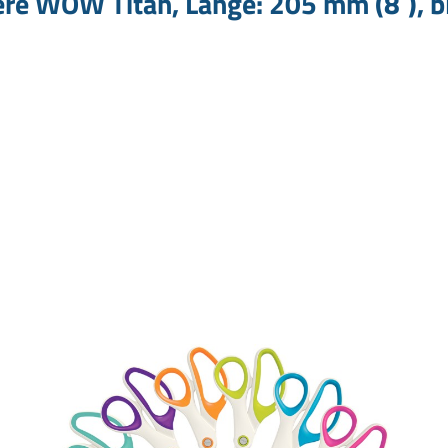
re WOW Titan, Länge: 205 mm (8´), b