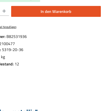
 Gib den gewünschten Wert ein oder benutze die Schaltflächen um die Anzahl 
In den Warenkorb
el hinzufügen
er:
B82531936
2100477
.:
5319-20-36
 kg
Bestand:
12