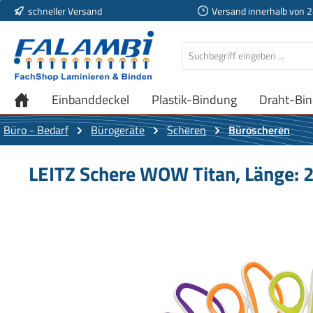
schneller Versand
Versand innerhalb von 
 Hauptinhalt springen
Zur Suche springen
Zur Hauptnavigation springen
Einbanddeckel
Plastik-Bindung
Draht-Bi
Büro - Bedarf
Bürogeräte
Scheren
Büroscheren
LEITZ Schere WOW Titan, Länge: 2
Bildergalerie überspringen