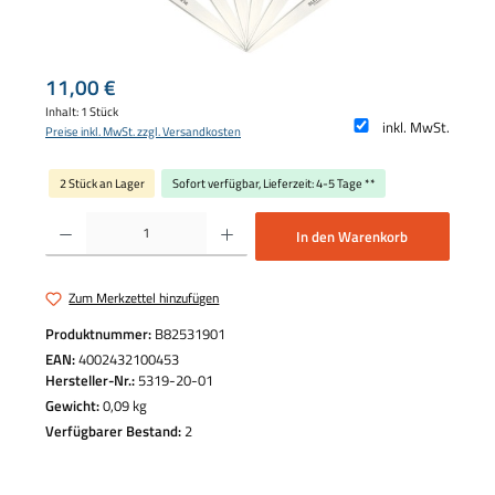
Regulärer Preis:
11,00 €
Inhalt:
1 Stück
inkl. MwSt.
Preise inkl. MwSt. zzgl. Versandkosten
2 Stück an Lager
Sofort verfügbar, Lieferzeit: 4-5 Tage **
Produkt Anzahl: Gib den gewünschten Wert ein oder benutze die Schaltflächen um die 
In den Warenkorb
Zum Merkzettel hinzufügen
Produktnummer:
B82531901
EAN:
4002432100453
Hersteller-Nr.:
5319-20-01
Gewicht:
0,09 kg
Verfügbarer Bestand:
2