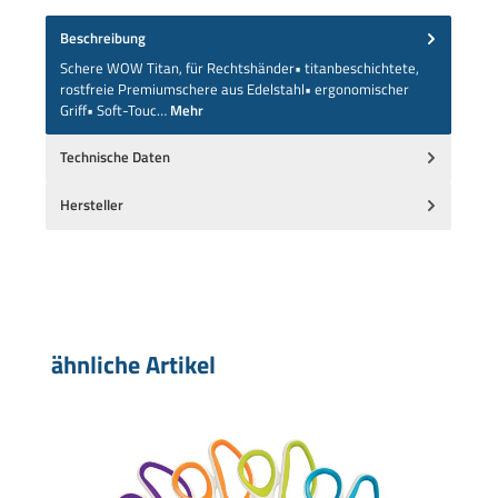
Beschreibung
Schere WOW Titan, für Rechtshänder• titanbeschichtete,
rostfreie Premiumschere aus Edelstahl• ergonomischer
Griff• Soft-Touc…
Mehr
Technische Daten
Hersteller
Produktgalerie überspringen
ähnliche Artikel