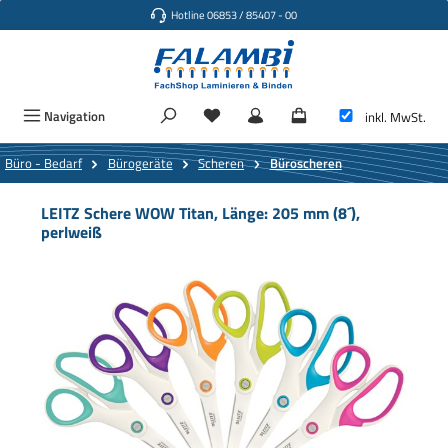
Hotline 06853 / 85407 - 00
Zum Hauptinhalt springen
Navigation
inkl. MwSt.
Büro - Bedarf
Bürogeräte
Scheren
Büroscheren
LEITZ Schere WOW Titan, Länge: 205 mm (8´),
perlweiß
Bildergalerie überspringen