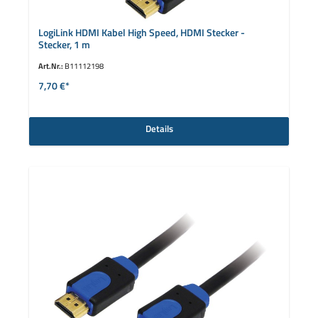
LogiLink HDMI Kabel High Speed, HDMI Stecker -
Stecker, 1 m
Art.Nr.:
B11112198
7,70 €*
Details