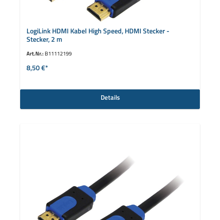
LogiLink HDMI Kabel High Speed, HDMI Stecker -
Stecker, 2 m
Art.Nr.:
B11112199
8,50 €*
Details