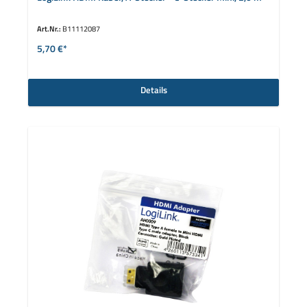
Art.Nr.:
B11112087
5,70 €*
Details