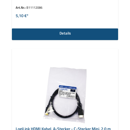
Art.Nr.:
B11112086
5,10 €*
Details
LogiLink HDMI Kabel, A-Stecker - C-Stecker Mini, 2,0 m