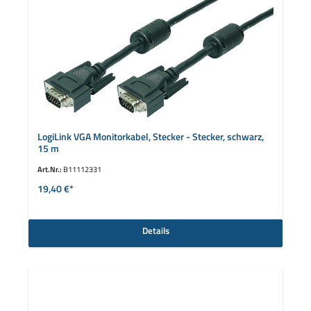
LogiLink VGA Monitorkabel, Stecker - Stecker, schwarz,
15 m
Art.Nr.:
B11112331
19,40 €*
Details