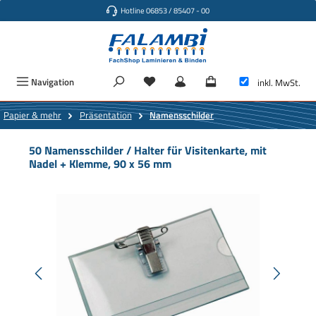
Hotline 06853 / 85407 - 00
Zum Hauptinhalt springen
Navigation
inkl. MwSt.
Papier & mehr
Präsentation
Namensschilder
50 Namensschilder / Halter für Visitenkarte, mit
Nadel + Klemme, 90 x 56 mm
Bildergalerie überspringen