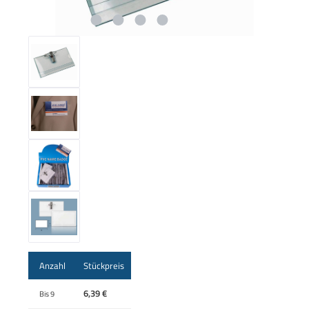
Anzahl
Stückpreis
6,39 €
Bis
9