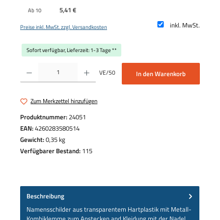
5,41 €
Ab
10
inkl. MwSt.
Preise inkl. MwSt. zzgl. Versandkosten
Sofort verfügbar, Lieferzeit: 1-3 Tage **
Produkt Anzahl: Gib den gewünschten Wert ein oder benutze die Schaltflächen um die 
VE/50
In den Warenkorb
Zum Merkzettel hinzufügen
Produktnummer:
24051
EAN:
4260283580514
Gewicht:
0,35 kg
Verfügbarer Bestand:
115
Beschreibung
Namensschilder aus transparentem Hartplastik mit Metall-
Kombiklemme zum Anstecken and Kleidung mit der Nadel