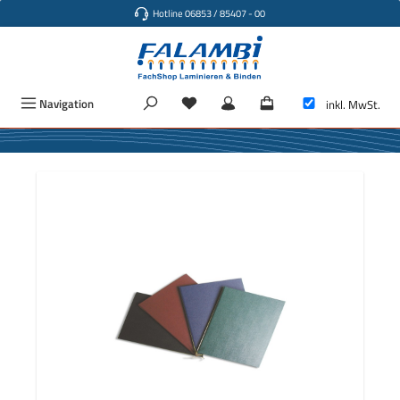
Hotline 06853 / 85407 - 00
Zum Hauptinhalt springen
Navigation
inkl. MwSt.