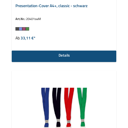
Presentation-Cover A4+, classic - schwarz
Art.Nr.:
20401swM
auswählen
Farbe
Ab
33,11 €*
Details