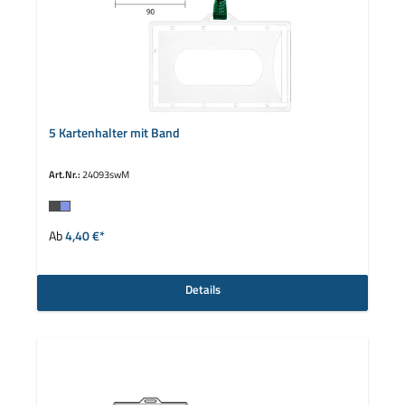
5 Kartenhalter mit Band
Art.Nr.:
24093swM
auswählen
Farbe
Ab
4,40 €*
Details