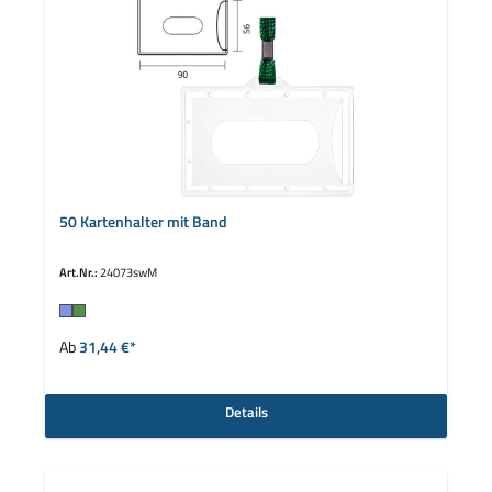
50 Kartenhalter mit Band
Art.Nr.:
24073swM
auswählen
Farbe
Ab
31,44 €*
Details