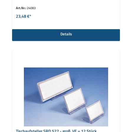
Art.Nr.:
24083
23,48 €*
Details
Tischaufsteller SRD 527 - groß, VE = 12 Stück