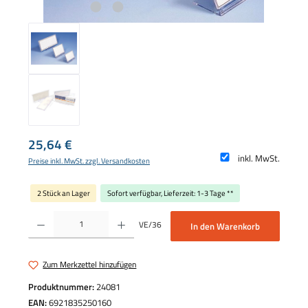
Regulärer Preis:
25,64 €
inkl. MwSt.
Preise inkl. MwSt. zzgl. Versandkosten
2 Stück an Lager
Sofort verfügbar, Lieferzeit: 1-3 Tage **
Produkt Anzahl: Gib den gewünschten Wert ein oder benutze die Schaltflächen um die 
VE/36
In den Warenkorb
Zum Merkzettel hinzufügen
Produktnummer:
24081
EAN:
6921835250160