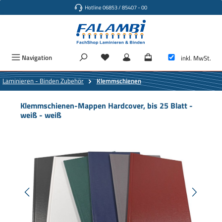
Hotline 06853 / 85407 - 00
Zum Hauptinhalt springen
Navigation
inkl. MwSt.
Laminieren - Binden Zubehör
Klemmschienen
Klemmschienen-Mappen Hardcover, bis 25 Blatt -
weiß - weiß
Bildergalerie überspringen