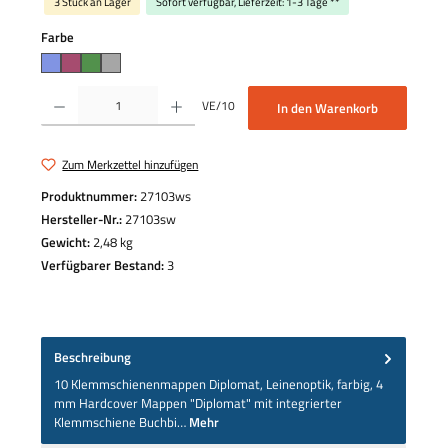
3 Stück an Lager
Sofort verfügbar, Lieferzeit: 1-3 Tage **
auswählen
Farbe
Produkt Anzahl: Gib den gewünschten Wert ein oder benutze die Schaltflächen um die 
VE/10
In den Warenkorb
Zum Merkzettel hinzufügen
Produktnummer:
27103ws
Hersteller-Nr.:
27103sw
Gewicht:
2,48 kg
Verfügbarer Bestand:
3
Beschreibung
10 Klemmschienenmappen Diplomat, Leinenoptik, farbig, 4
mm Hardcover Mappen "Diplomat" mit integrierter
Klemmschiene Buchbi…
Mehr