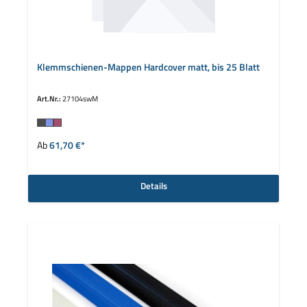
Klemmschienen-Mappen Hardcover matt, bis 25 Blatt
Art.Nr.:
27104swM
auswählen
Farbe
Ab
61,70 €*
Details