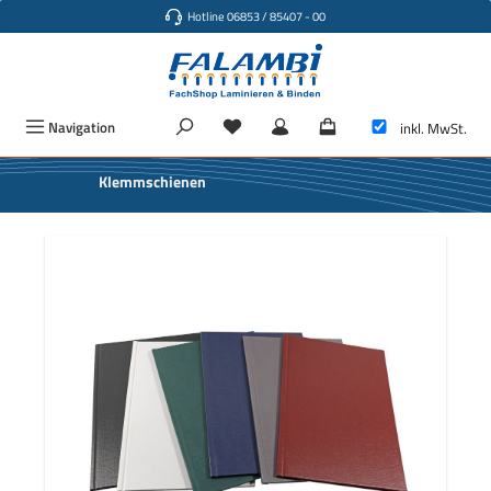
Hotline 06853 / 85407 - 00
Zum Hauptinhalt springen
Navigation
inkl. MwSt.
Klemmschienen