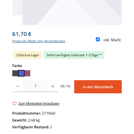
Regulärer Preis:
61,70 €
inkl. MwSt.
Preise inkl. MwSt. zzgl. Versandkosten
2 Stück an Lager
Sofort verfügbar, Lieferzeit: 1-3 Tage **
auswählen
Farbe
Produkt Anzahl: Gib den gewünschten Wert ein oder benutze die Schaltflächen um die 
VE/10
In den Warenkorb
Zum Merkzettel hinzufügen
Produktnummer:
27104bl
Gewicht:
2,48 kg
Verfügbarer Bestand:
2