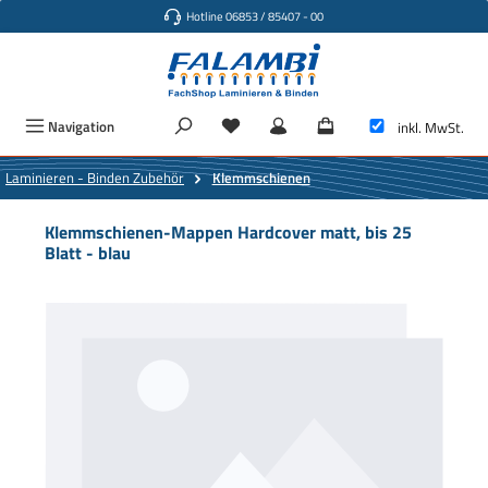
Hotline 06853 / 85407 - 00
Zum Hauptinhalt springen
Navigation
inkl. MwSt.
Laminieren - Binden Zubehör
Klemmschienen
Klemmschienen-Mappen Hardcover matt, bis 25
Blatt - blau
Bildergalerie überspringen