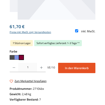
Regulärer Preis:
61,70 €
inkl. MwSt.
Preise inkl. MwSt. zzgl. Versandkosten
7 Stück an Lager
Sofort verfügbar, Lieferzeit: 1-3 Tage **
auswählen
Farbe
Produkt Anzahl: Gib den gewünschten Wert ein oder benutze die Schaltflächen um die 
VE/10
In den Warenkorb
Zum Merkzettel hinzufügen
Produktnummer:
27104bx
Gewicht:
2,48 kg
Verfügbarer Bestand:
7