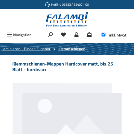
Hotline 06853 / 85407 - 00
Zum Hauptinhalt springen
Navigation
inkl. MwSt.
Laminieren - Binden Zubehör
Klemmschienen
Klemmschienen-Mappen Hardcover matt, bis 25
Blatt - bordeaux
Bildergalerie überspringen