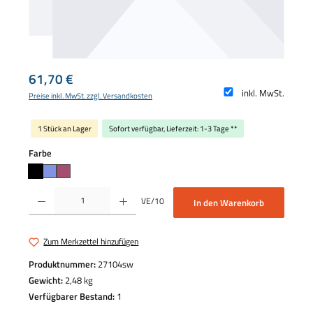
Regulärer Preis:
61,70 €
inkl. MwSt.
Preise inkl. MwSt. zzgl. Versandkosten
1 Stück an Lager
Sofort verfügbar, Lieferzeit: 1-3 Tage **
auswählen
Farbe
Produkt Anzahl: Gib den gewünschten Wert ein oder benutze die Schaltflächen um die 
VE/10
In den Warenkorb
Zum Merkzettel hinzufügen
Produktnummer:
27104sw
Gewicht:
2,48 kg
Verfügbarer Bestand:
1