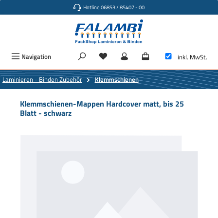
Hotline 06853 / 85407 - 00
Zum Hauptinhalt springen
Navigation
inkl. MwSt.
Laminieren - Binden Zubehör
Klemmschienen
Klemmschienen-Mappen Hardcover matt, bis 25
Blatt - schwarz
Bildergalerie überspringen