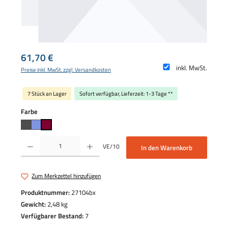
Regulärer Preis:
61,70 €
inkl. MwSt.
Preise inkl. MwSt. zzgl. Versandkosten
7 Stück an Lager
Sofort verfügbar, Lieferzeit: 1-3 Tage **
auswählen
Farbe
Produkt Anzahl: Gib den gewünschten Wert ein oder benutze die Schaltflächen um die 
VE/10
In den Warenkorb
Zum Merkzettel hinzufügen
Produktnummer:
27104bx
Gewicht:
2,48 kg
Verfügbarer Bestand:
7