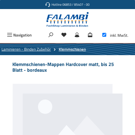
Hotline 06853 / 85407 - 00
Zum Hauptinhalt springen
Navigation
inkl. MwSt.
Laminieren - Binden Zubehör
Klemmschienen
Klemmschienen-Mappen Hardcover matt, bis 25
Blatt - bordeaux
Bildergalerie überspringen