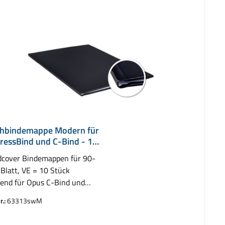
hbindemappe Modern für
ressBind und C-Bind - 13
cover Bindemappen für 90-
Blatt, VE = 10 Stück
end für Opus C-Bind und
z ImpressBind
r.:
63313swM
auswählen
rbe