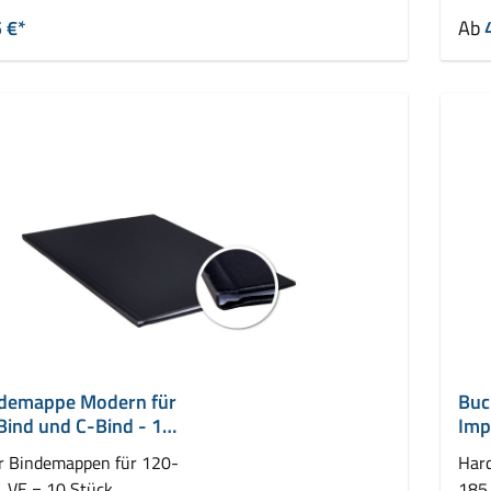
 €*
Ab
demappe Modern für
Buc
Bind und C-Bind - 16
Imp
mm
r Bindemappen für 120-
Har
, VE = 10 Stück
185 