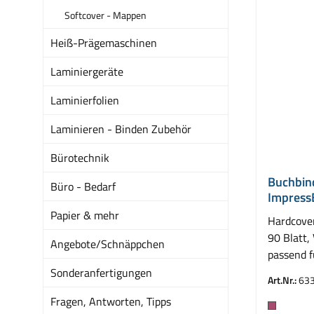
Softcover - Mappen
Heiß-Prägemaschinen
Laminiergeräte
Laminierfolien
Laminieren - Binden Zubehör
Bürotechnik
Buchbin
Büro - Bedarf
Impress
mm
Papier & mehr
Hardcove
90 Blatt,
Angebote/Schnäppchen
passend 
Leitz Imp
Sonderanfertigungen
Art.Nr.:
63
Fragen, Antworten, Tipps
Farbe