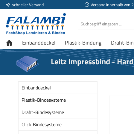
schneller Versand
Versand innerhalb von 
 Hauptinhalt springen
Zur Suche springen
Zur Hauptnavigation springen
Einbanddeckel
Plastik-Bindung
Draht-Bi
Leitz Impressbind - Ha
Einbanddeckel
Plastik-Bindesysteme
Draht-Bindesysteme
Click-Bindesysteme