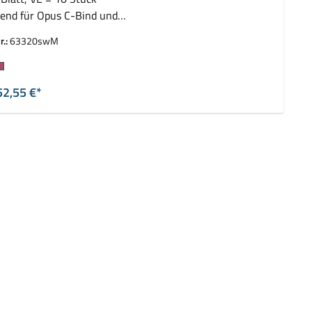
end für Opus C-Bind und
z ImpressBind
r.:
63320swM
auswählen
rbe
52,55 €*