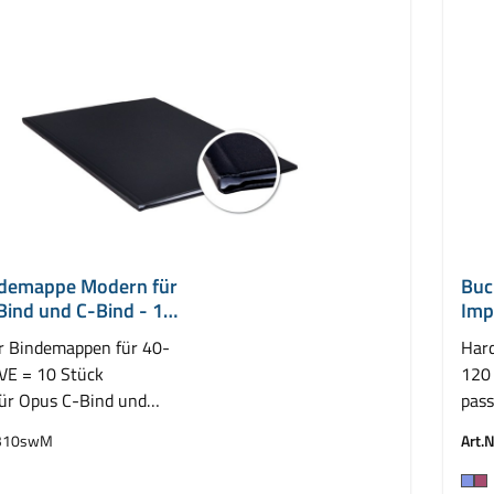
demappe Modern für
Buc
Bind und C-Bind - 10
Imp
mm
r Bindemappen für 40-
Hard
 VE = 10 Stück
120 
für Opus C-Bind und
pass
ressBind
Leit
310swM
Art.N
auswählen
Fa