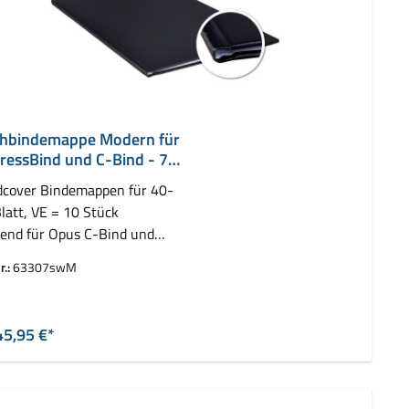
hbindemappe Modern für
ressBind und C-Bind - 7
cover Bindemappen für 40-
latt, VE = 10 Stück
end für Opus C-Bind und
z ImpressBind
r.:
63307swM
auswählen
rbe
45,95 €*