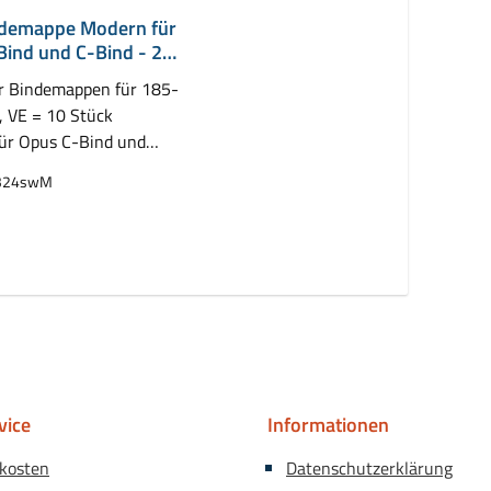
demappe Modern für
Bind und C-Bind - 24
r Bindemappen für 185-
, VE = 10 Stück
für Opus C-Bind und
ressBind
324swM
auswählen
vice
Informationen
kosten
Datenschutzerklärung