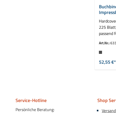
Buchbin
Impress
mm
Hardcove
225 Blatt
passend 
Leitz Imp
Art.Nr.:
63
Farbe
52,55 €*
Service-Hotline
Shop Ser
Persönliche Beratung:
Versand