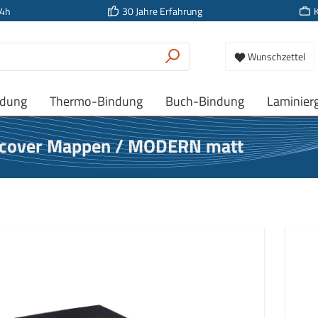
24h
30 Jahre Erfahrung
Wunschzettel
ndung
Thermo-Bindung
Buch-Bindung
Laminier
rdcover Mappen / MODERN matt