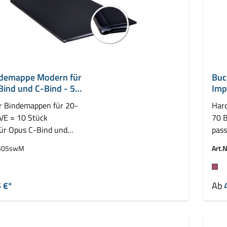
demappe Modern für
Buc
ind und C-Bind - 5
Imp
mm
r Bindemappen für 20-
Hard
 VE = 10 Stück
70 B
für Opus C-Bind und
pass
pressBind
Leit
305swM
Art.N
auswählen
Fa
 €*
Ab