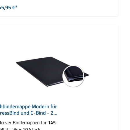
45,95 €*
hbindemappe Modern für
ressBind und C-Bind - 20
dcover Bindemappen für 145-
Blatt, VE = 10 Stück