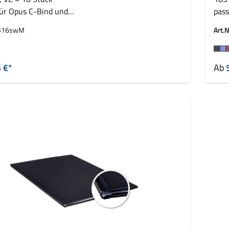
für Opus C-Bind und
pass
ressBind
Leit
316swM
Art.N
auswählen
Fa
 €*
Ab