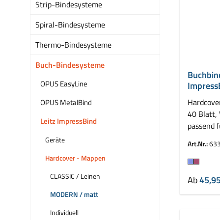
Strip-Bindesysteme
Spiral-Bindesysteme
Thermo-Bindesysteme
Buch-Bindesysteme
Buchbin
OPUS EasyLine
ImpressB
mm
Hardcove
OPUS MetalBind
40 Blatt,
Leitz ImpressBind
passend 
Leitz Im
Geräte
Art.Nr.:
63
Hardcover - Mappen
Farbe
CLASSIC / Leinen
Ab
45,95
MODERN / matt
Individuell