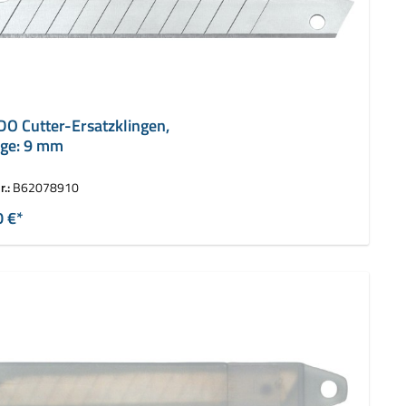
O Cutter-Ersatzklingen,
nge: 9 mm
r.:
B62078910
0 €*