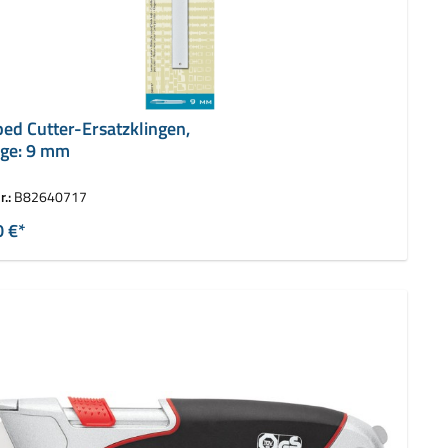
ed Cutter-Ersatzklingen,
nge: 9 mm
r.:
B82640717
0 €*