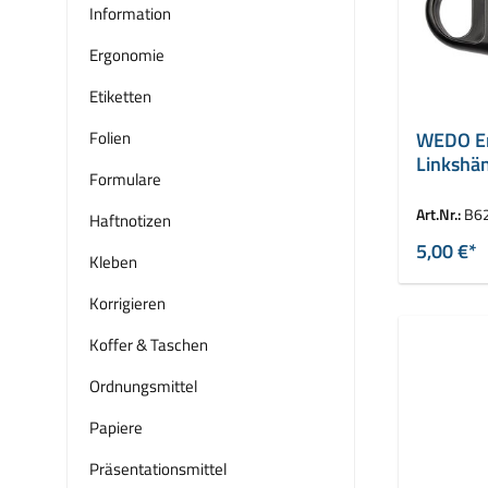
Information
Ergonomie
Etiketten
Folien
WEDO Er
Linkshän
Formulare
19 mm
Art.Nr.:
B6
Haftnotizen
5,00 €*
Kleben
Korrigieren
Koffer & Taschen
Ordnungsmittel
Papiere
Präsentationsmittel