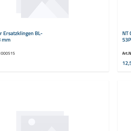
r Ersatzklingen BL-
NT 
8 mm
53P
1000515
Art.N
12,