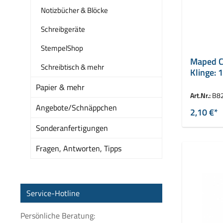
Notizbücher & Blöcke
Schreibgeräte
StempelShop
Maped Cu
Schreibtisch & mehr
Klinge:
Papier & mehr
Art.Nr.:
B8
Angebote/Schnäppchen
2,10 €*
Sonderanfertigungen
Fragen, Antworten, Tipps
Service-Hotline
Persönliche Beratung: