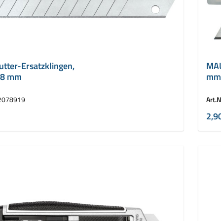
tter-Ersatzklingen,
MAU
 18 mm
mm 
2078919
Art.N
2,9