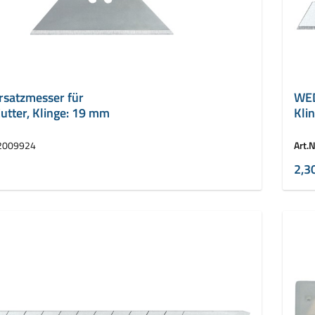
satzmesser für
WED
utter, Klinge: 19 mm
Kli
2009924
Art.N
2,3