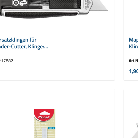
satzklingen für
Map
der-Cutter, Klinge:
Kli
217882
Art.N
1,9