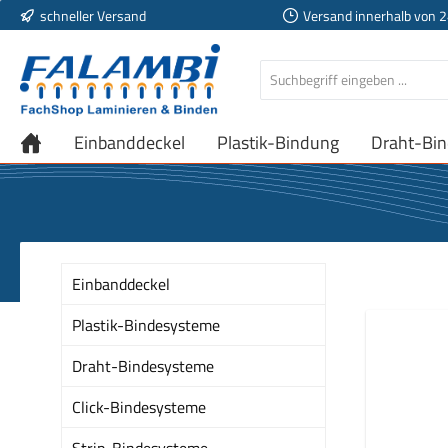
schneller Versand
Versand innerhalb von 
 Hauptinhalt springen
Zur Suche springen
Zur Hauptnavigation springen
Einbanddeckel
Plastik-Bindung
Draht-Bi
Einbanddeckel
Plastik-Bindesysteme
Draht-Bindesysteme
Click-Bindesysteme
Strip-Bindesysteme