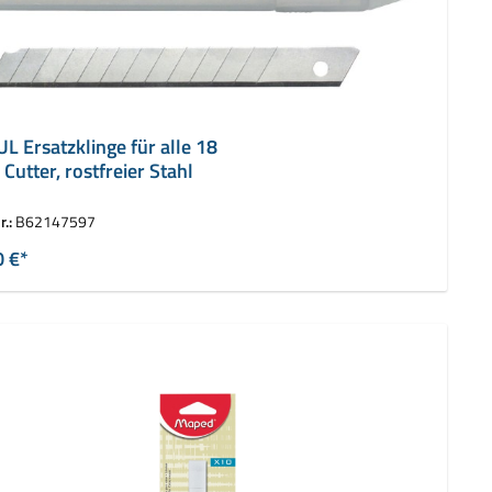
L Ersatzklinge für alle 18
Cutter, rostfreier Stahl
r.:
B62147597
0 €*