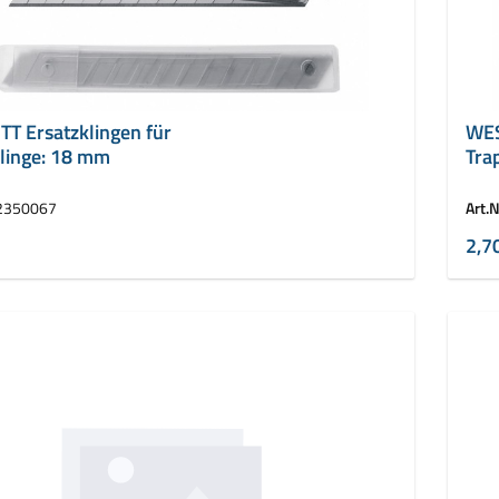
T Ersatzklingen für
WES
Klinge: 18 mm
Trap
mm
2350067
Art.N
2,7