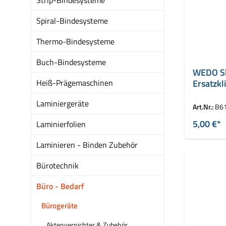
Spiral-Bindesysteme
Thermo-Bindesysteme
Buch-Bindesysteme
WEDO Sk
Heiß-Prägemaschinen
Ersatzkl
Kunstst
Laminiergeräte
Art.Nr.:
B6
5,00 €*
Laminierfolien
Laminieren - Binden Zubehör
Bürotechnik
Büro - Bedarf
Bürogeräte
Aktenvernichter & Zubehör