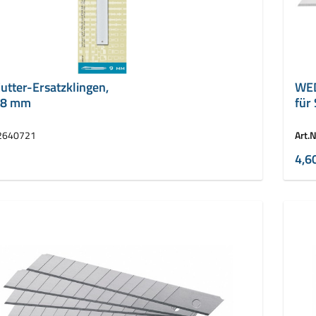
tter-Ersatzklingen,
WED
 18 mm
für
2640721
Art.N
4,6