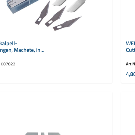
alpell-
WED
ingen, Machete, in
Cut
offbox
mm
1007822
Art.N
4,8