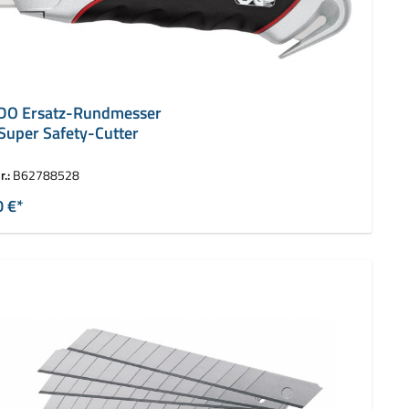
O Ersatz-Rundmesser
 Super Safety-Cutter
r.:
B62788528
0 €*