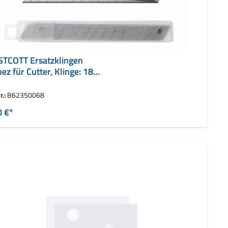
TCOTT Ersatzklingen
ez für Cutter, Klinge: 18
r.:
B62350068
0 €*