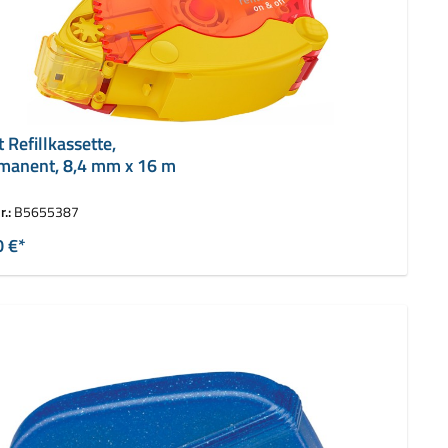
t Refillkassette,
manent, 8,4 mm x 16 m
r.:
B5655387
0 €*