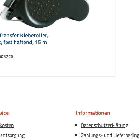
ansfer Kleberoller,
t, fest haftend, 15 m
503226
vice
Informationen
kosten
Datenschutzerklärung
eentsorgung
Zahlungs- und Lieferbedin