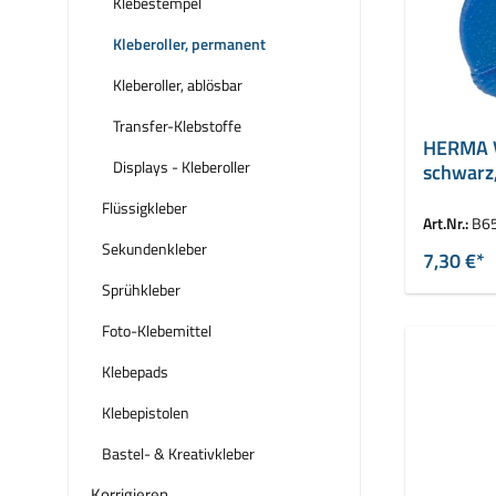
Klebestempel
Kleberoller, permanent
Kleberoller, ablösbar
Transfer-Klebstoffe
HERMA Va
Displays - Kleberoller
schwarz,
Flüssigkleber
Art.Nr.:
B6
Sekundenkleber
7,30 €*
Sprühkleber
Foto-Klebemittel
Klebepads
Klebepistolen
Bastel- & Kreativkleber
Korrigieren