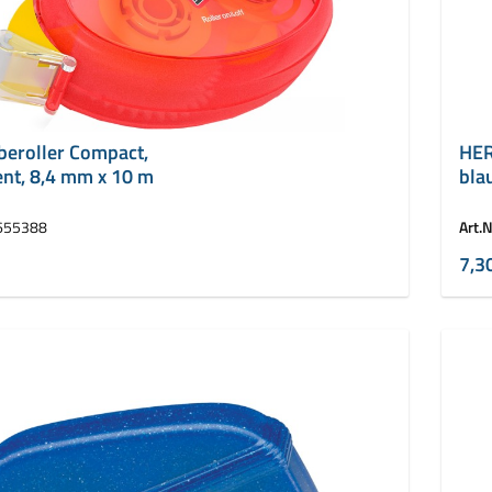
eberoller Compact,
HER
nt, 8,4 mm x 10 m
blau
655388
Art.N
7,3