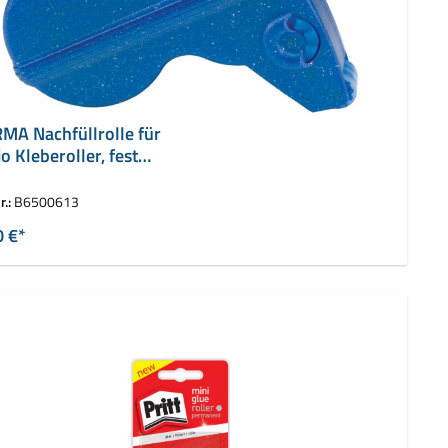
MA Nachfüllrolle für
o Kleberoller, fest
tend
r.:
B6500613
0 €*