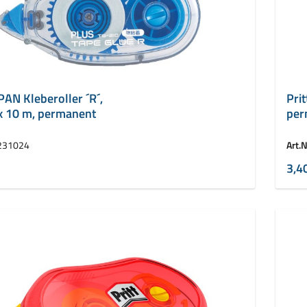
AN Kleberoller ´R´,
Prit
x 10 m, permanent
per
231024
Art.N
3,4