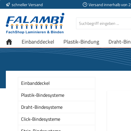
schneller Versand
Versand innerhalb von 
 Hauptinhalt springen
Zur Suche springen
Zur Hauptnavigation springen
Einbanddeckel
Plastik-Bindung
Draht-Bi
Einbanddeckel
Plastik-Bindesysteme
Draht-Bindesysteme
Click-Bindesysteme
Strip-Bindesysteme