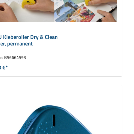
 Kleberoller Dry & Clean
ler, permanent
r.:
B56664593
0 €*