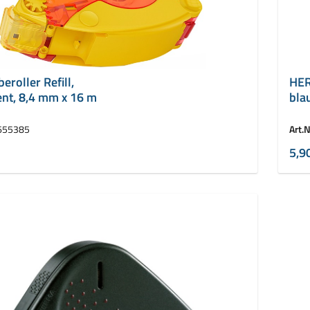
beroller Refill,
HER
nt, 8,4 mm x 16 m
blau
655385
Art.N
5,9