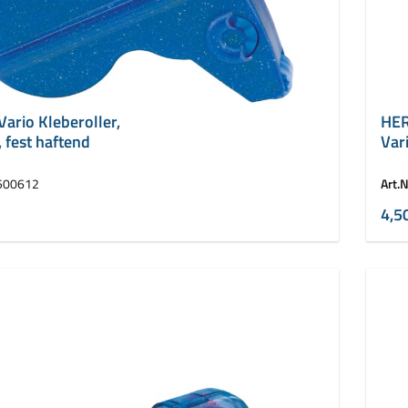
rio Kleberoller,
HER
 fest haftend
Vari
haf
500612
Art.N
4,5