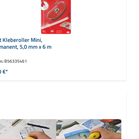
t Kleberoller Mini,
manent, 5,0 mm x 6 m
r.:
B56335461
0 €*