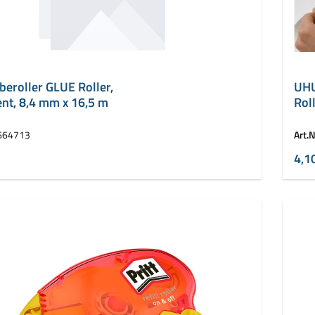
eroller GLUE Roller,
UHU
nt, 8,4 mm x 16,5 m
Rol
664713
Art.N
4,1