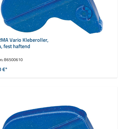
MA Vario Kleberoller,
, fest haftend
r.:
B6500610
0 €*