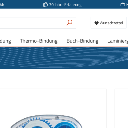
24h
30 Jahre Erfahrung
Wunschzettel
ndung
Thermo-Bindung
Buch-Bindung
Laminier