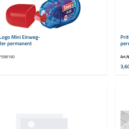
Logo Mini Einweg-
Prit
ller permanent
per
7598190
Art.N
3,6