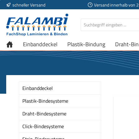
schneller Versand
Versand innerhalb von 
 Hauptinhalt springen
Zur Suche springen
Zur Hauptnavigation springen
Einbanddeckel
Plastik-Bindung
Draht-Bi
Einbanddeckel
Plastik-Bindesysteme
Draht-Bindesysteme
Click-Bindesysteme
Strip-Bindesysteme