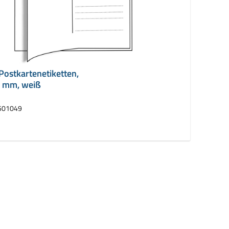
ostkartenetiketten,
5 mm, weiß
501049