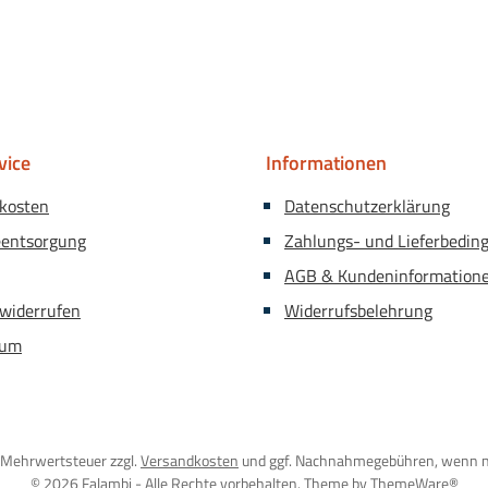
vice
Informationen
kosten
Datenschutzerklärung
eentsorgung
Zahlungs- und Lieferbedin
AGB & Kundeninformation
 widerrufen
Widerrufsbelehrung
sum
l. Mehrwertsteuer zzgl.
Versandkosten
und ggf. Nachnahmegebühren, wenn n
© 2026 Falambi - Alle Rechte vorbehalten. Theme by
ThemeWare®