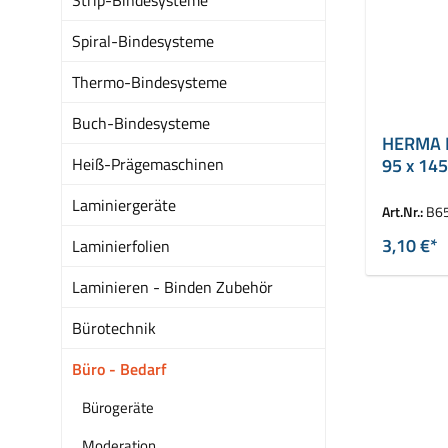
Spiral-Bindesysteme
Thermo-Bindesysteme
Buch-Bindesysteme
HERMA P
Heiß-Prägemaschinen
95 x 14
Laminiergeräte
Art.Nr.:
B6
3,10 €*
Laminierfolien
Laminieren - Binden Zubehör
Bürotechnik
Büro - Bedarf
Bürogeräte
Moderation