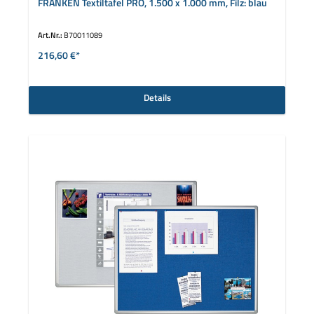
FRANKEN Textiltafel PRO, 1.500 x 1.000 mm, Filz: blau
Art.Nr.:
B70011089
216,60 €*
Details