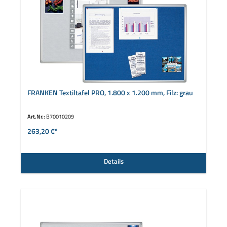
FRANKEN Textiltafel PRO, 1.800 x 1.200 mm, Filz: grau
Art.Nr.:
B70010209
263,20 €*
Details