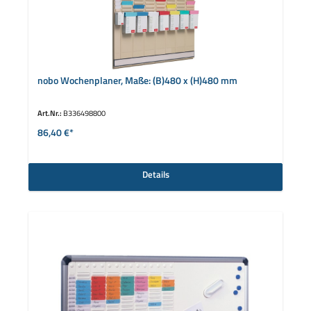
nobo Wochenplaner, Maße: (B)480 x (H)480 mm
Art.Nr.:
B336498800
86,40 €*
Details