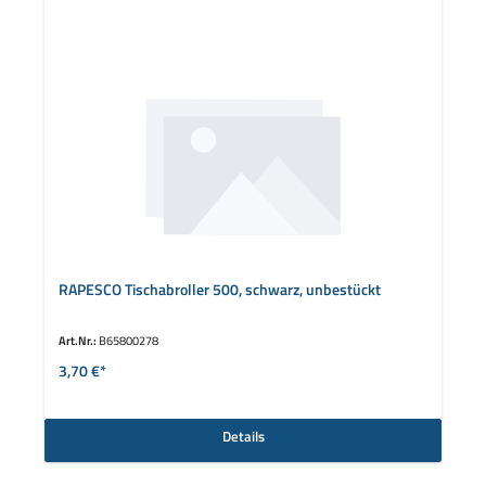
RAPESCO Tischabroller 500, schwarz, unbestückt
Art.Nr.:
B65800278
3,70 €*
Details