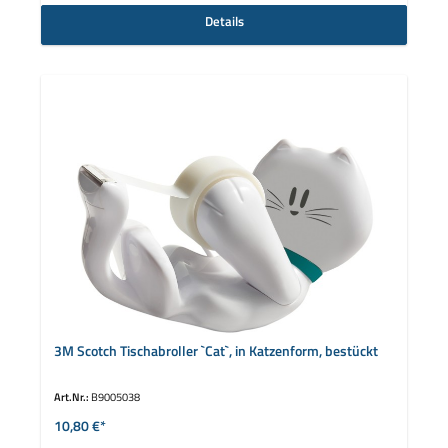
Details
3M Scotch Tischabroller `Cat`, in Katzenform, bestückt
Art.Nr.:
B9005038
10,80 €*