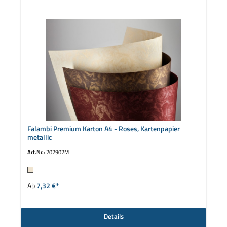
Falambi Premium Karton A4 - Roses, Kartenpapier
metallic
Art.Nr.:
202902M
auswählen
Farbe
Ab
7,32 €*
Details