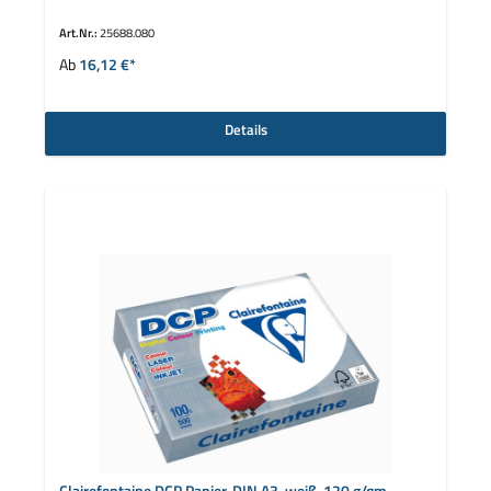
Art.Nr.:
25688.080
Ab
16,12 €*
Details