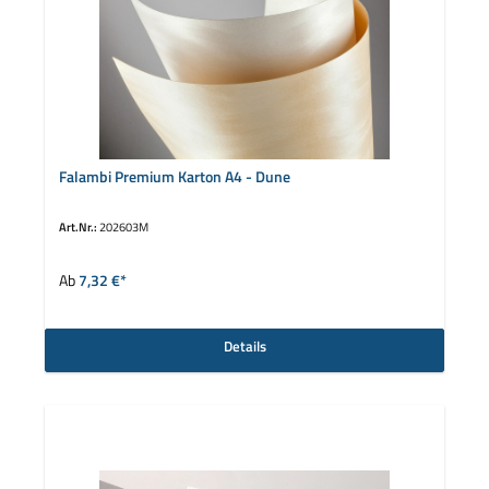
Falambi Premium Karton A4 - Dune
Art.Nr.:
202603M
auswählen
Farbe
Ab
7,32 €*
Details