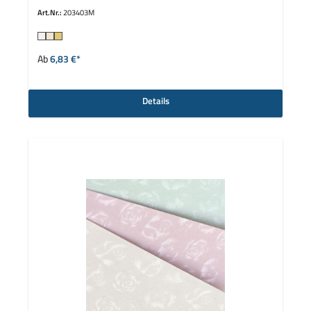
Art.Nr.:
203403M
auswählen
Farbe
Ab
6,83 €*
Details