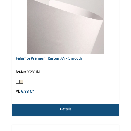
Falambi Premium Karton A4 - Smooth
Art.Nr.:
202801M
auswählen
Farbe
Ab
6,83 €*
Details