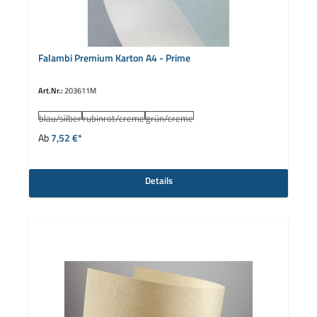
Falambi Premium Karton A4 - Prime
Art.Nr.:
203611M
auswählen
Farbe
blau/silber
rubinrot/creme
grün/creme
Ab
7,52 €*
Details