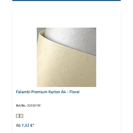
Falambi Premium Karton A4 - Floral
Art.Nr.:
203301M
auswählen
Farbe
Ab
7,32 €*