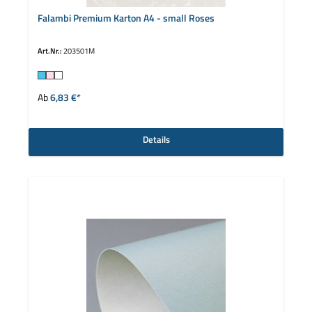
Falambi Premium Karton A4 - small Roses
Art.Nr.:
203501M
auswählen
Farbe
Ab
6,83 €*
Details