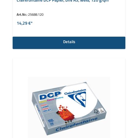
Clairefontaine DCP Papier, DIN A3, weiß, 120 g/qm
Art.Nr.:
25688.120
14,29 €*
Details