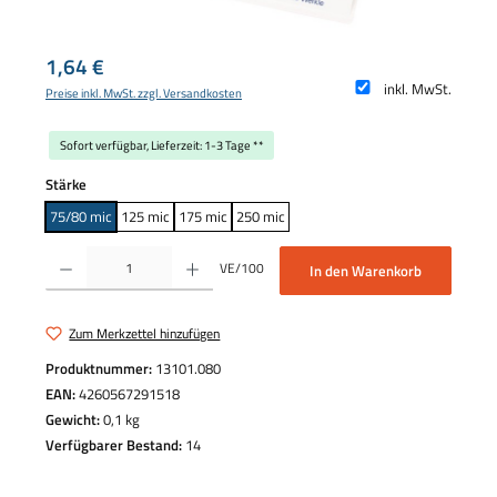
Regulärer Preis:
1,64 €
inkl. MwSt.
Preise inkl. MwSt. zzgl. Versandkosten
Sofort verfügbar, Lieferzeit: 1-3 Tage **
auswählen
Stärke
75/80 mic
125 mic
175 mic
250 mic
Produkt Anzahl: Gib den gewünschten Wert ein oder benutze die Schaltflächen um die 
VE/100
In den Warenkorb
Zum Merkzettel hinzufügen
Produktnummer:
13101.080
EAN:
4260567291518
Gewicht:
0,1 kg
Verfügbarer Bestand:
14