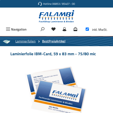
Hotline 06853 / 85407 - 00
Zum Hauptinhalt springen
Navigation
inkl. MwSt.
Laminierfolien
BestPreisArtikel
Laminierfolie IBM-Card, 59 x 83 mm - 75/80 mic
Bildergalerie überspringen